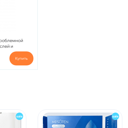
проблемной
слей и
 мл.
Купить