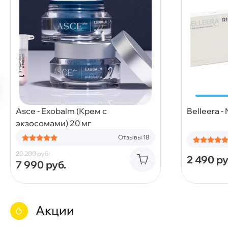
Asce - Exobalm (Крем с
Belleera -
экзосомами) 20 мг
Отзывы 18
20 200
руб.
2 490
ру
Купить
7 990
руб.
Акции