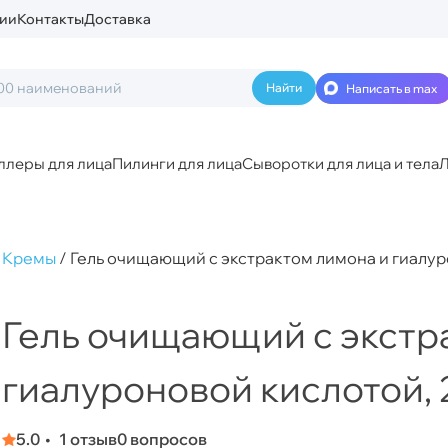
ии
Контакты
Доставка
Написать в max
ллеры для лица
Пилинги для лица
Сыворотки для лица и тела
Л
t Кремы
/
Гель очищающий с экстрактом лимона и гиалур
Гель очищающий с экстр
гиалуроновой кислотой, 
5.0
1 отзыв
0 вопросов