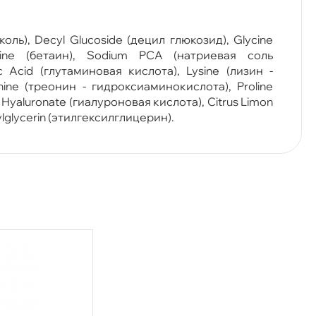
ль), Decyl Glucoside (децил глюкозид), Glycine
etaine (бетаин), Sodium PCA (натриевая соль
 Acid (глутаминовая кислота), Lysine (лизин -
ine (треонин - гидроксиаминокислота), Proline
Hyaluronate (гиалуроновая кислота), Citrus Limon
lglycerin (этилгексилглицерин).