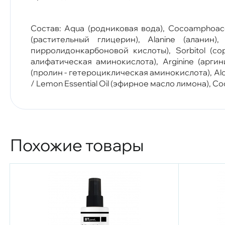
Состав: Aqua (родниковая вода), Cocoamphoacet
(растительный глицерин), Alanine (аланин),
пирролидонкарбоновой кислоты), Sorbitol (сор
алифатическая аминокислота), Arginine (аргин
(пролин - гетероциклическая аминокислота), Aloe
/ Lemon Essential Oil (эфирное масло лимона), C
Похожие товары