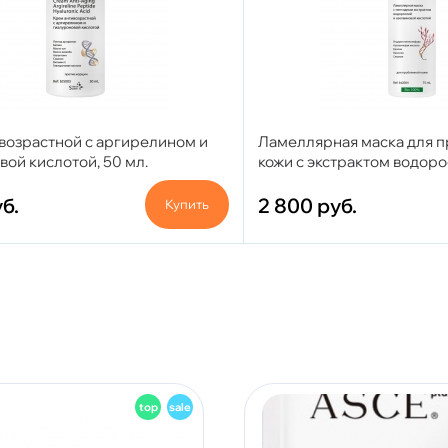
возрастной с аргирелином и
Ламеллярная маска для 
ой кислотой, 50 мл.
кожи с экстрактом водоро
азелаиновой кислотой, 75
б.
2 800
руб.
Купить