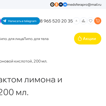
medsferapro@mail.ru
8 965 520 20 35
Написать в telegram
Акции
ипо. для лица
Липо. для тела
оновой кислотой, 200 мл.
актом лимона и
200 мл.