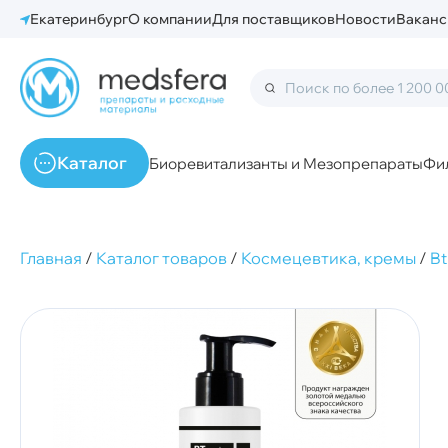
Екатеринбург
О компании
Для поставщиков
Новости
Ваканс
Каталог
Биоревитализанты и Мезопрепараты
Фи
Главная
/
Каталог товаров
/
Космецевтика, кремы
/
B