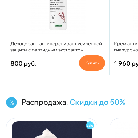
Дезодорант-антиперспирант усиленной
Крем анти
защиты с пептидным экстрактом
гиалуронов
водорослей, 100 мл.
800
руб.
1 960
ру
Купить
Распродажа.
Скидки до 50%