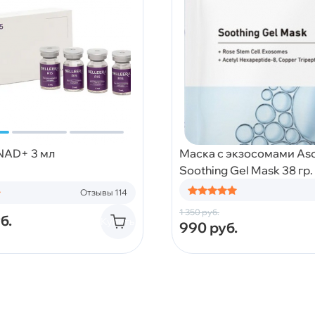
 NAD+ 3 мл
Маска с экзосомами Asc
Soothing Gel Mask 38 гр.
Отзывы 114
1 350
руб.
б.
Купить
990
руб.