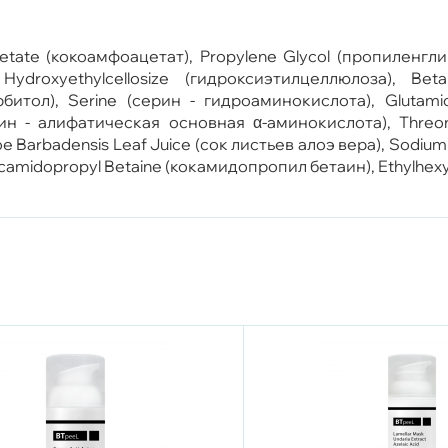
ate (кокоамфоацетат), Propylene Glycol (пропиленглико
 Hydroxyethylcellosize (гидроксиэтилцеллюлоза), B
битол), Serine (серин - гидроаминокислота), Glutamic
ин - алифатическая основная α-аминокислота), Threon
 Barbadensis Leaf Juice (сок листьев алоэ вера), Sodium 
ocamidopropyl Betaine (кокамидопропил бетаин), Ethylhexy