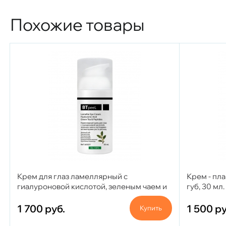
Похожие товары
Крем для глаз ламеллярный с
Крем - пл
гиалуроновой кислотой, зеленым чаем и
губ, 30 мл.
пептидами - активаторами роста ресниц,
30 мл.
1 700
руб.
1 500
ру
Купить