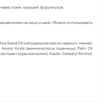
чаев угрей, прыщей, фурункулов.
движениями на лицо и шею. Можно использовать
 Sativa Seed Oil (натуральное масло черного тмина),
t Amino Acids (аминокислоты пшеницы), Palm Oil
экстракт коры магнолии), Kaolin, Cetearyl Alcohol,