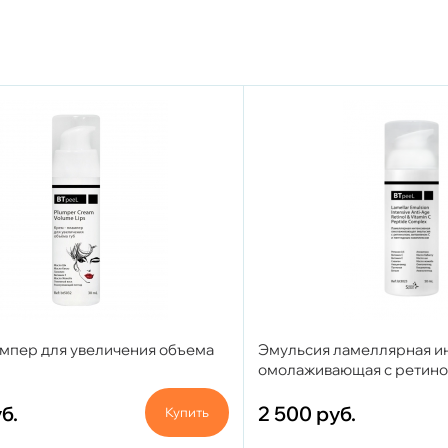
ампер для увеличения объема
Эмульсия ламеллярная и
омолаживающая с ретино
С и пептидным комплексом
б.
2 500
руб.
Купить