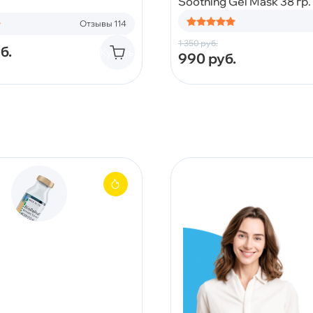
Soothing Gel Mask 38 гр.
Отзывы 114
1 350
руб.
б.
Купить
990
руб.