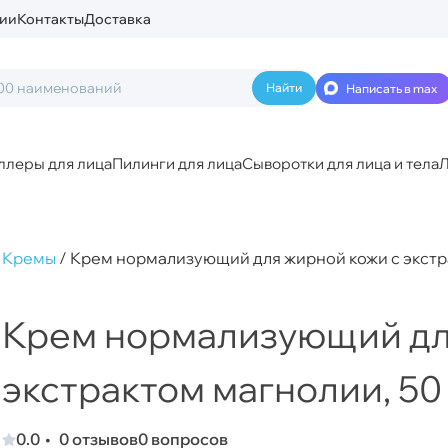
ии
Контакты
Доставка
Написать в max
ллеры для лица
Пилинги для лица
Сыворотки для лица и тела
Л
t Кремы
/
Крем нормализующий для жирной кожи с экстра
Крем нормализующий дл
экстрактом магнолии, 50
0.0
0 отзывов
0 вопросов