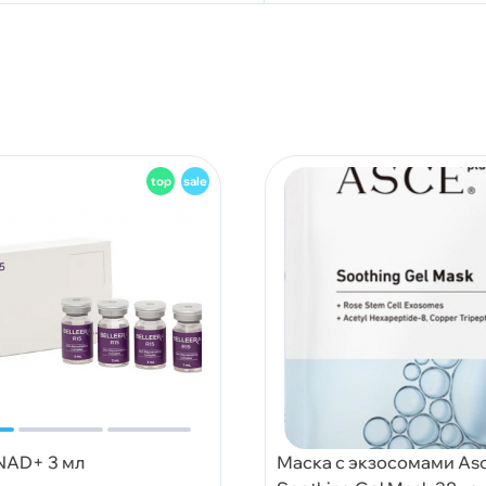
 NAD+ 3 мл
Маска с экзосомами Asc