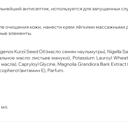
льнейший антисептик, используется для запущенных слу
сле очищения кожи, нанести крем лёгкими массажными 
ьные элементы.
togenos Kurzii Seed Oil (масло семян чаульмугры), Nigella
альное масло листьев мануки), Potassium Lauroyl Whea
ла), Capryloyl Glycine, Magnolia Grandiora Bark Extract (
ocopherol (витамин Е), Parfum.
 мл.