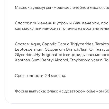
Масло чаульмугры - мощное лечебное масло, си
Способ применения: утром и /или вечером, по
как маску или наносить точечно на воспалител
Состав: Aqua, Caprylic Capric Triglycerides, Tarak
Leptospermum Scoparium Branch/leaf Oil (натур
Glycerides Hydrogenated (глицериды пальмового мас
Xanthan Gum, Benzyl Alcohol, Ethylhexylglycerin, T
Срок годности: 24 месяца.
Форма выпуска: флакон с дозатором объёмом 50