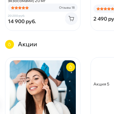
экзосомами) 20 мг
Отзывы 18
20 200
руб.
2 490
ру
Купить
14 900
руб.
Акции
Акция 5