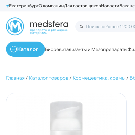
Екатеринбург
О компании
Для поставщиков
Новости
Ваканс
Каталог
Биоревитализанты и Мезопрепараты
Фи
Главная
/
Каталог товаров
/
Космецевтика, кремы
/
B