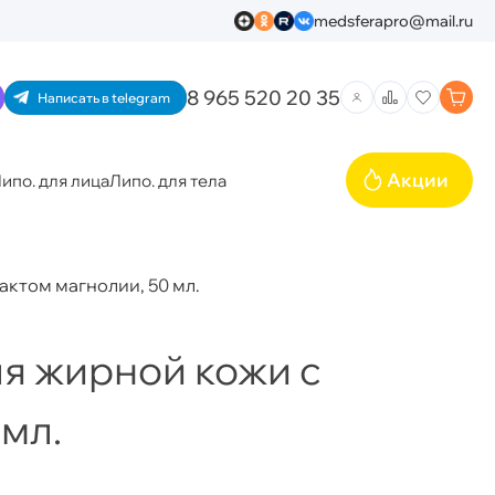
medsferapro@mail.ru
8 965 520 20 35
Написать в telegram
Акции
ипо. для лица
Липо. для тела
ктом магнолии, 50 мл.
я жирной кожи с
 мл.