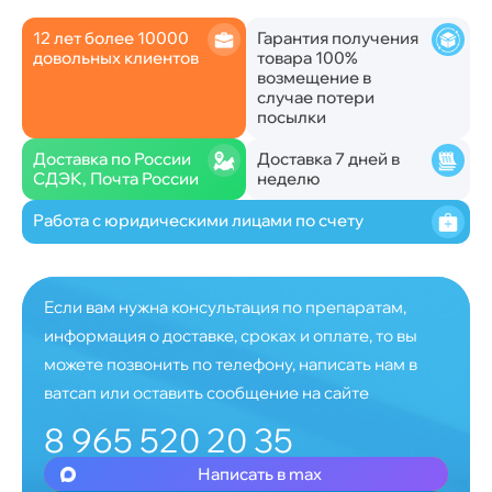
12 лет более 10000
Гарантия получения
довольных клиентов
товара 100%
возмещение в
случае потери
посылки
Доставка по России
Доставка 7 дней в
СДЭК, Почта России
неделю
Работа с юридическими лицами по счету
Если вам нужна консультация по препаратам,
информация о доставке, сроках и оплате, то вы
можете позвонить по телефону, написать нам в
ватсап или оставить сообщение на сайте
8 965 520 20 35
Написать в max