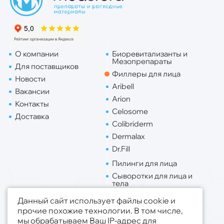
О компании
Биоревитализанты и
Мезопрепараты
Для поставщиков
Филлеры для лица
Новости
Aribell
Вакансии
Arion
Контакты
Celosome
Доставка
Colibriderm
Dermalax
Dr.Fill
Пилинги для лица
Сыворотки для лица и
тела
Липо. для лица
Данный сайт использует файлы cookie и
Липо. для тела
прочие похожие технологии. В том числе,
мы обрабатываем Ваш IP-адрес для
Публичная оферта