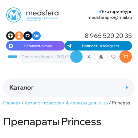
Екатеринбург
medsferapro@mail.ru
8 965 520 20 35
Написать в max
Написать в telegram
Каталог
Главная
/
Каталог товаров
/
Филлеры для лица
/
Princess
Препараты Princess