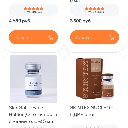
5 мл
Отзывы 42
Отзывы 48
4 680
руб.
3 500
руб.
Купить
Купить
Skin Safe - Face
SKINTEX NUCLEO -
Holder (От отечности
ПДРН 5 мл
с маннитолом) 5 мл