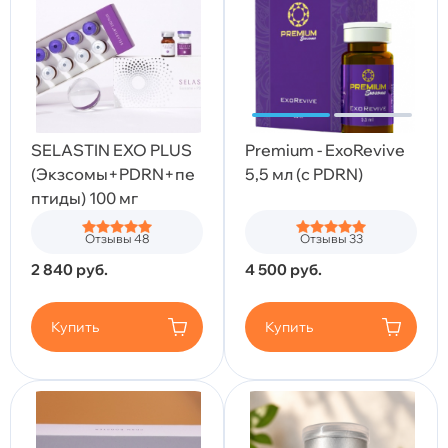
SELASTIN EXO PLUS
Premium - ExoRevive
(Экзсомы+PDRN+пе
5,5 мл (с PDRN)
птиды) 100 мг
Отзывы 48
Отзывы 33
2 840
руб.
4 500
руб.
Купить
Купить