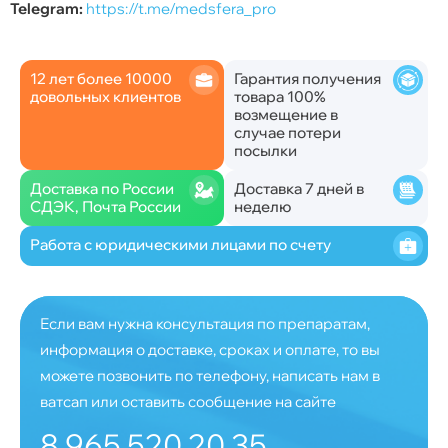
Telegram:
https://t.me/medsfera_pro
12 лет более 10000
Гарантия получения
довольных клиентов
товара 100%
возмещение в
случае потери
посылки
Доставка по России
Доставка 7 дней в
СДЭК, Почта России
неделю
Работа с юридическими лицами по счету
Если вам нужна консультация по препаратам,
информация о доставке, сроках и оплате, то вы
можете позвонить по телефону, написать нам в
ватсап или оставить сообщение на сайте
8 965 520 20 35