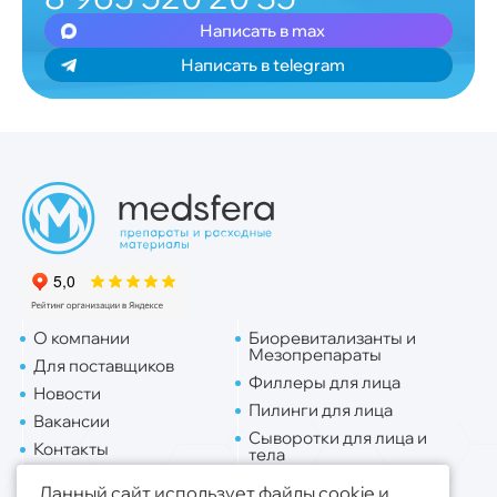
Написать в max
Написать в telegram
О компании
Биоревитализанты и
Мезопрепараты
Для поставщиков
Филлеры для лица
Новости
Пилинги для лица
Вакансии
Сыворотки для лица и
Контакты
тела
Доставка
Липо. для лица
Данный сайт использует файлы cookie и