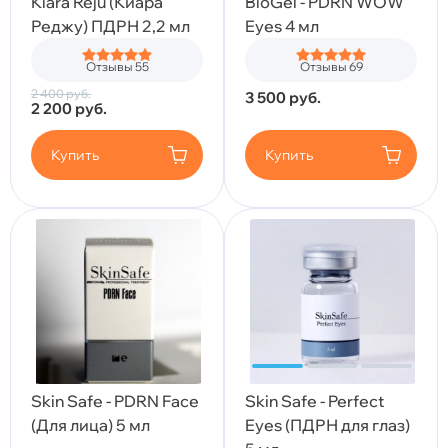
Kiara Reju (Киара
BioGel - PDRN WOW
Реджу) ПДРН 2,2 мл
Eyes 4 мл
Отзывы 55
Отзывы 69
2 400
руб.
3 500
руб.
2 200
руб.
Купить
Купить
Skin Safe - PDRN Face
Skin Safe - Perfect
(Для лица) 5 мл
Eyes (ПДРН для глаз)