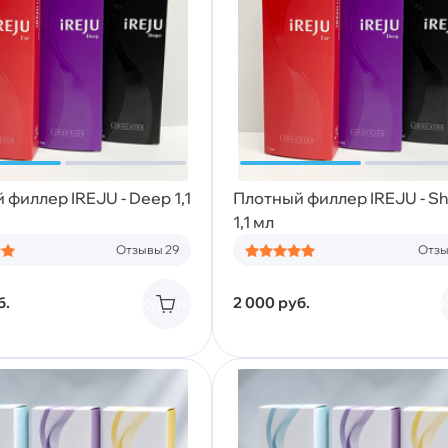
филлер IREJU - Deep 1,1
Плотный филлер IREJU - S
1,1 мл
Отзывы 29
Отзы
б.
2 000
руб.
Купить