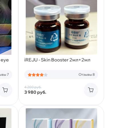
N eye
iREJU - Skin Booster 2мл+2мл
ывы 7
Отзывы 8
4 200
руб.
Купить
Купить
3 980
руб.