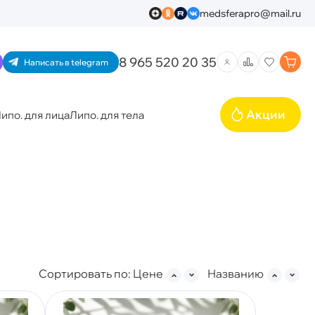
medsferapro@mail.ru
8 965 520 20 35
Написать в telegram
Акции
ипо. для лица
Липо. для тела
Сортировать по:
Цене
Названию