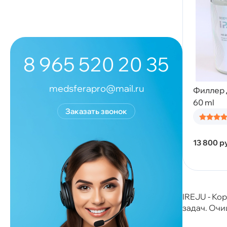
8 965 520 20 35
medsferapro@mail.ru
Филлер д
60 ml
Заказать звонок
13 800
р
IREJU - Ко
задач. Очи