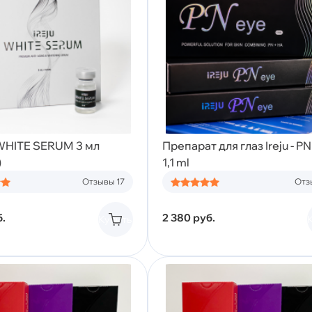
 WHITE SERUM 3 мл
Препарат для глаз Ireju - P
)
1,1 ml
Отзывы 17
Отз
.
2 380
руб.
Купить