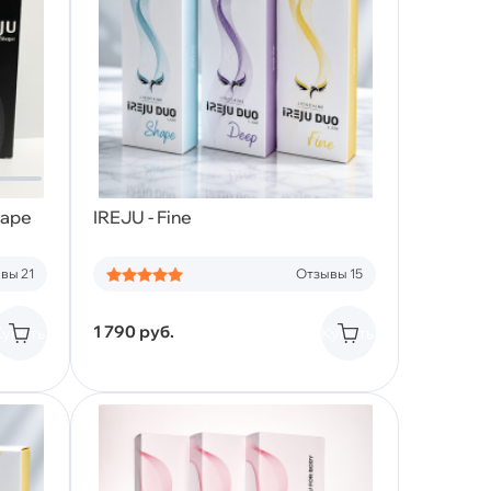
hape
IREJU - Fine
вы 21
Отзывы 15
1 790
руб.
Купить
Купить