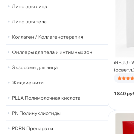
Липо. для лица
Липо. для тела
Коллаген / Коллагенотерапия
Филлеры для тела и интимных зон
iREJU -
Экзосомы для лица
(осветл.
Жидкие нити
1 840
руб
PLLA Полимолочная кислота
PN Полинуклиотиды
PDRN Препараты