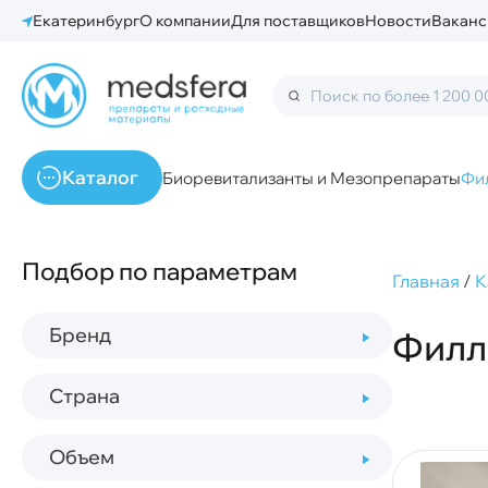
Екатеринбург
О компании
Для поставщиков
Новости
Ваканс
Каталог
Биоревитализанты и Мезопрепараты
Фи
Подбор по параметрам
Главная
/
К
Бренд
Филл
Страна
Объем