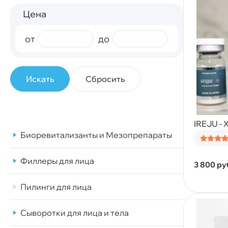
Цена
от
до
Сбросить
IREJU - 
Биоревитализанты и Мезопрепараты
Филлеры для лица
3 800
ру
Пилинги для лица
Сыворотки для лица и тела