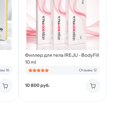
Филлер для тела IREJU - BodyFill
10 ml
вы 16
Отзывы 12
10 800
руб.
Купить
Купить