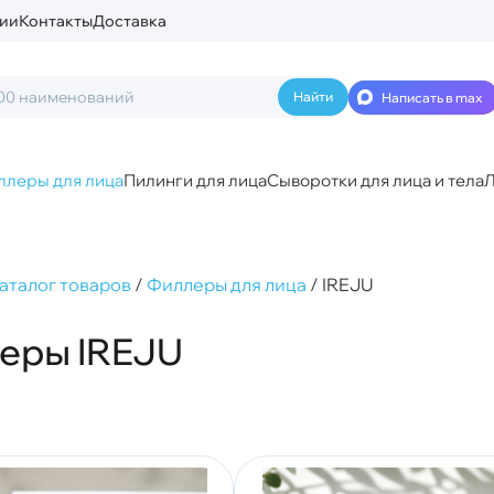
ии
Контакты
Доставка
Написать в max
ллеры для лица
Пилинги для лица
Сыворотки для лица и тела
Л
аталог товаров
/
Филлеры для лица
/
IREJU
еры IREJU