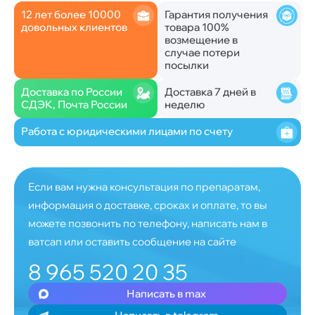
12 лет более 10000
Гарантия получения
довольных клиентов
товара 100%
возмещение в
случае потери
посылки
Доставка по России
Доставка 7 дней в
СДЭК, Почта России
неделю
Работа с юридическими лицами по счету
Если вам нужна консультация по препаратам,
информация о доставке, сроках и оплате, то вы
можете позвонить по телефону, написать нам в
ватсап или оставить сообщение на сайте
8 965 520 20 35
Написать в max