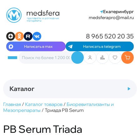
Екатеринбург
medsferapro@mail.ru
8 965 520 20 35
Написать в max
Написать в telegram
Каталог
Главная
/
Каталог товаров
/
Биоревитализанты и
Мезопрепараты
/
Триада PB Serum
PB Serum Triada