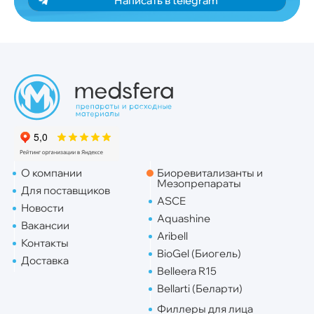
Написать в telegram
О компании
Биоревитализанты и
Мезопрепараты
Для поставщиков
ASCE
Новости
Aquashine
Вакансии
Aribell
Контакты
BioGel (Биогель)
Доставка
Belleera R15
Bellarti (Беларти)
Филлеры для лица