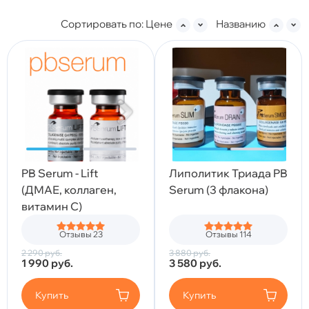
Сортировать по:
Цене
Названию
PB Serum - Lift
Липолитик Триада PB
(ДМАЕ, коллаген,
Serum (3 флакона)
витамин С)
Отзывы 23
Отзывы 114
2 290
руб.
3 880
руб.
1 990
руб.
3 580
руб.
Купить
Купить