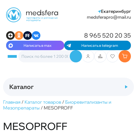
Екатеринбург
medsferapro@mail.ru
8 965 520 20 35
Написать в max
Написать в telegram
Каталог
Главная
/
Каталог товаров
/
Биоревитализанты и
Мезопрепараты
/
MESOPROFF
MESOPROFF