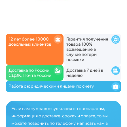
12 лет более 10000
Гарантия получения
довольных клиентов
товара 100%
возмещение в
случае потери
посылки
Доставка по России
Доставка 7 дней в
СДЭК, Почта России
неделю
Работа с юридическими лицами по счету
Если вам нужна консультация по препаратам,
информация о доставке, сроках и оплате, то вы
можете позвонить по телефону, написать нам в