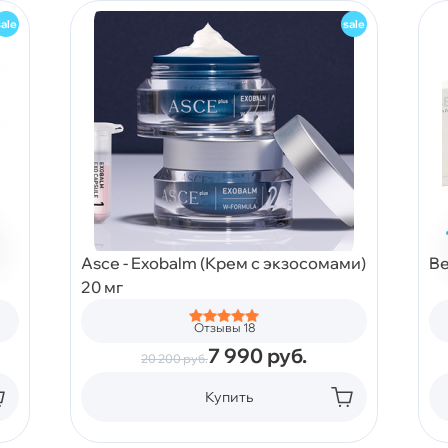
Asce - Exobalm (Крем с экзосомами)
Be
20 мг
Отзывы 18
7 990
руб.
20 200
руб.
Купить