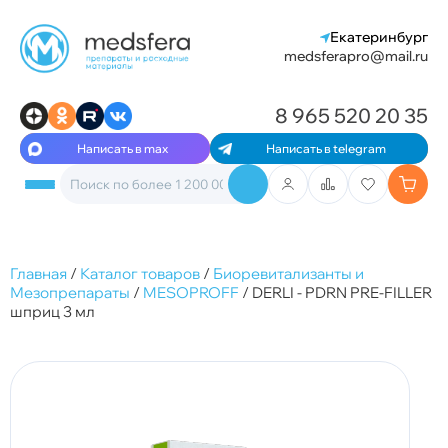
Екатеринбург
medsferapro@mail.ru
8 965 520 20 35
Написать в max
Написать в telegram
Главная
/
Каталог товаров
/
Биоревитализанты и
Мезопрепараты
/
MESOPROFF
/
DERLI - PDRN PRE-FILLER
шприц 3 мл