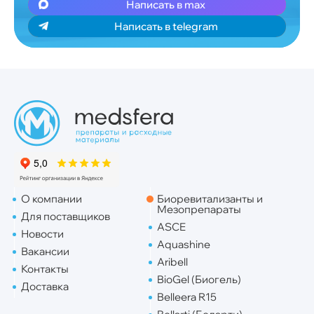
Написать в max
Написать в telegram
О компании
Биоревитализанты и
Мезопрепараты
Для поставщиков
ASCE
Новости
Aquashine
Вакансии
Aribell
Контакты
BioGel (Биогель)
Доставка
Belleera R15