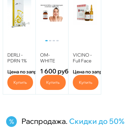
DERLI -
OM-
VICINO -
PDRN 1%
WHITE
Full Face
шприц 3
SKIN
LIPOLIFT
1 600
руб.
Цена по запросу
Цена по запросу
мл
ACTIVE
10мл+5мл
Против
Купить
Купить
Купить
пигментации
5мл
Распродажа.
Скидки до 50%