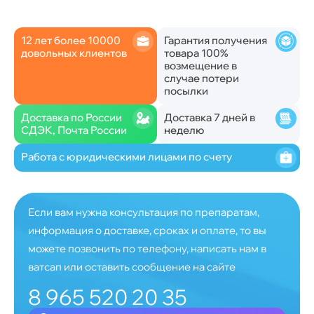
12 лет более 10000
Гарантия получения
довольных клиентов
товара 100%
возмещение в
случае потери
посылки
Доставка по России
Доставка 7 дней в
СДЭК, Почта России
неделю
Работа с юридическими лицами по счету
Если вам нужна консультация по препаратам,
информация о доставке, сроках и оплате, то вы
можете позвонить по телефону, написать нам в
ватсап или оставить сообщение на сайте
8 965 520 20 35