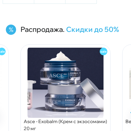
Распродажа.
Скидки до 50%
Asce - Exobalm (Крем с экзосомами)
Be
20 мг