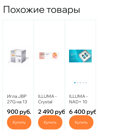
Похожие товары
Игла JBP
ILLUMA -
ILLUMA -
27G на 13
Crystal
NAD+ 10
мм
Rose
мл
900
руб.
2 490
руб.
6 400
руб.
(Витаминный
комплекс)
Купить
Купить
Купить
5 ml