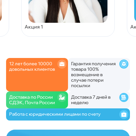
Акция 1
Ак
12 лет более 10000
Гарантия получения
довольных клиентов
товара 100%
возмещение в
случае потери
посылки
Доставка по России
Доставка 7 дней в
СДЭК, Почта России
неделю
Работа с юридическими лицами по счету