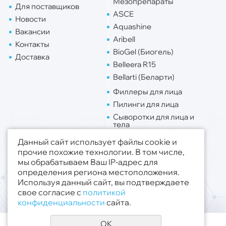
Мезопрепараты
Для поставщиков
ASCE
Новости
Aquashine
Вакансии
Aribell
Контакты
BioGel (Биогель)
Доставка
Belleera R15
Bellarti (Беларти)
Филлеры для лица
Пилинги для лица
Сыворотки для лица и
тела
Липо. для лица
Данный сайт использует файлы cookie и
Липо. для тела
прочие похожие технологии. В том числе,
мы обрабатываем Ваш IP-адрес для
Публичная оферта
определения региона местоположения.
Политика конфиденциальности
Используя данный сайт, вы подтверждаете
свое согласие с
политикой
© 2019 - 2026 ООО «Медсфера Трейд»
.
конфиденциальности
сайта.
Все права защищены
OK