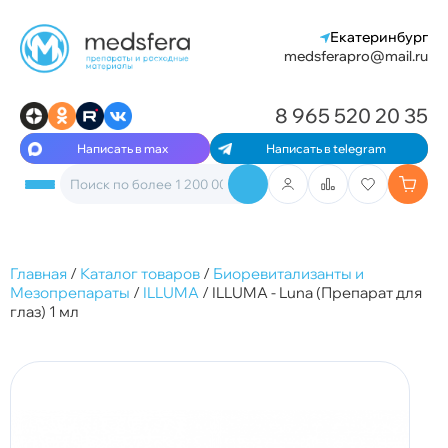
Екатеринбург
medsferapro@mail.ru
8 965 520 20 35
Написать в max
Написать в telegram
Главная
/
Каталог товаров
/
Биоревитализанты и
Мезопрепараты
/
ILLUMA
/
ILLUMA - Luna (Препарат для
глаз) 1 мл