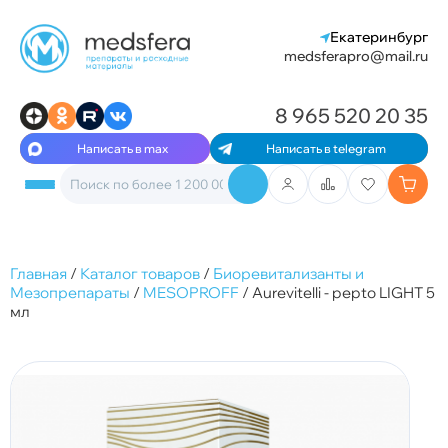
Екатеринбург
medsferapro@mail.ru
8 965 520 20 35
Написать в max
Написать в telegram
Главная
/
Каталог товаров
/
Биоревитализанты и
Мезопрепараты
/
MESOPROFF
/
Aurevitelli - pepto LIGHT 5
мл