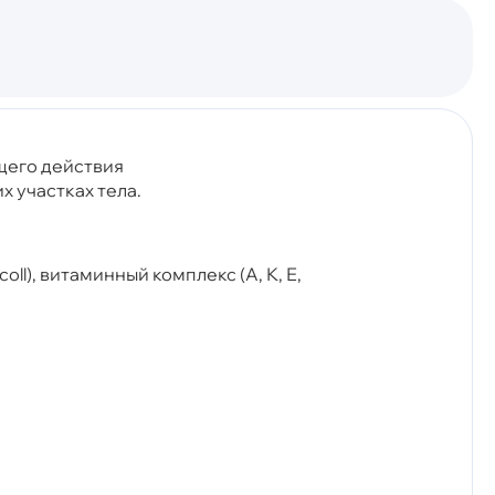
щего действия
 участках тела.
oll), витаминный комплекс (А, К, Е,