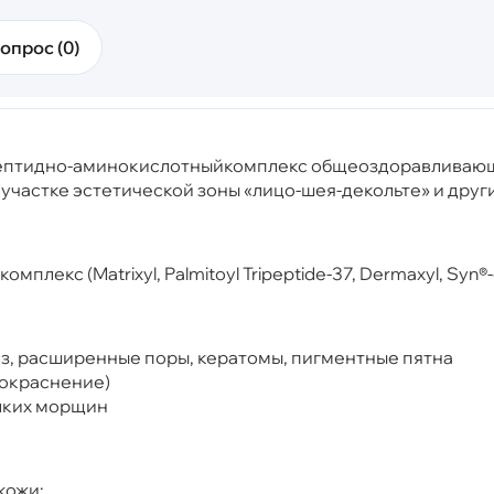
опрос (0)
пептидно-аминокислотныйкомплекс общеоздоравливаю
астке эстетической зоны «лицо-шея-декольте» и других
екс (Matrixyl, Palmitoyl Tripeptide-37, Dermaxyl, Syn®-c
з, расширенные поры, кератомы, пигментные пятна
покраснение)
лких морщин
кожи: