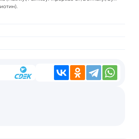
биотин).