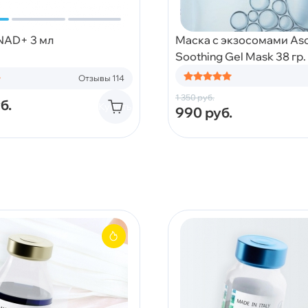
 NAD+ 3 мл
Маска с экзосомами Asc
Soothing Gel Mask 38 гр.
Отзывы 114
1 350
руб.
б.
Купить
990
руб.