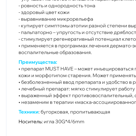
- ровность и однородность тона
- здоровый цвет кожи
- выравнивание микрорельефа
- купирует симптомы атопии разной степени вы
- пальпаторно – упругость и отсутствие дряблос
- стимулирует регенеративный потенциал клет
• применяется в программах лечения дермато-э
воспалительные образования.
Преимущества:
• препарат MUST HAVE – может инъецироваться 
кожи и морфотипом старения. Может применяться 
• безболезненный ввод препарата и удобство в
• лечебный препарат: мягко стимулирует работ
• выраженный эффект противовоспалительный, 
• незаменим в терапии «маска-ассоциированног
Техники
: бугорковая, пропитывающая
Носитель:
игла 30G*4/6mm