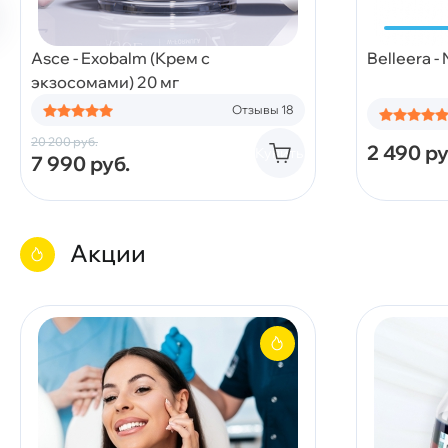
Asce - Exobalm (Крем с
Belleera -
экзосомами) 20 мг
Отзывы 18
20 200
руб.
2 490
ру
Купить
7 990
руб.
Акции