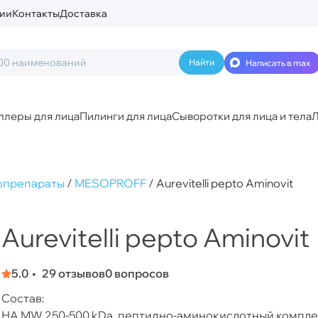
ии
Контакты
Доставка
Написать в max
ллеры для лица
Пилинги для лица
Сыворотки для лица и тела
Л
опрепараты
/
MESOPROFF
/
Aurevitelli pepto Aminovit
Aurevitelli pepto Aminovit
5.0
29 отзывов
0 вопросов
Состав:
НA MW 250-500 kDa, пептидно-аминокислотный комплекс (Ma