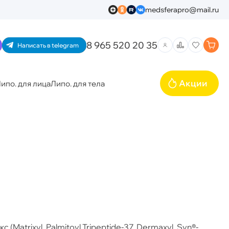
medsferapro@mail.ru
8 965 520 20 35
Написать в telegram
Акции
ипо. для лица
Липо. для тела
trixyl, Palmitoyl Tripeptide-37, Dermaxyl, Syn®-