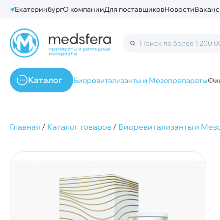
Екатеринбург
О компании
Для поставщиков
Новости
Ваканс
Каталог
Биоревитализанты и Мезопрепараты
Фи
Главная
/
Каталог товаров
/
Биоревитализанты и Мез