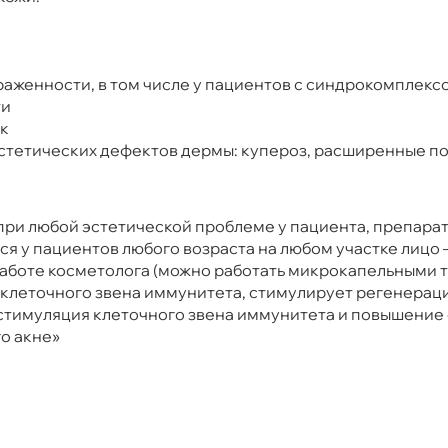
раженности, в том числе у пациентов с синдрокомплекс
ти
ок
стетических дефектов дермы: купероз, расширенные по
при любой эстетической проблеме у пациента, препара
у пациентов любого возраста на любом участке лицо – ш
 работе косметолога (можно работать микрокапельными 
у клеточного звена иммунитета, стимулирует регенера
стимуляция клеточного звена иммунитета и повышение
о акне»