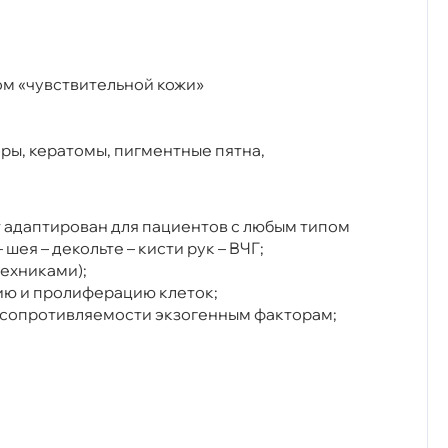
ом «чувствительной кожи»
ры, кератомы, пигментные пятна,
т адаптирован для пациентов с любым типом
ея – декольте – кисти рук – ВЧГ;
техниками);
цию и пролиферацию клеток;
 сопротивляемости экзогенным факторам;