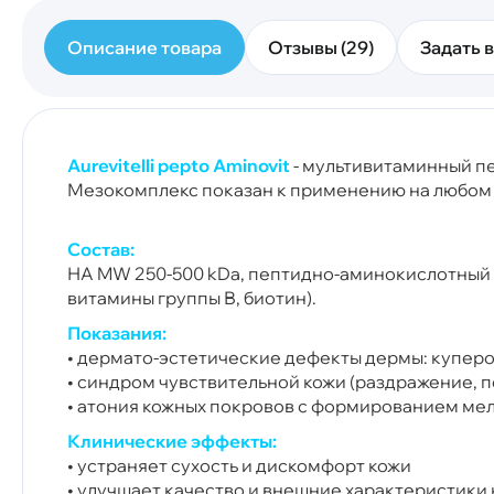
Описание товара
Отзывы (29)
Задать в
Aurevitelli pepto Aminovi
t
- мультивитаминный 
Мезокомплекс показан к применению на любом уч
Состав:
НA MW 250-500 kDa, пептидно-аминокислотный компл
витамины группы В, биотин).
Показания:
• дермато-эстетические дефекты дермы: куперо
• синдром чувствительной кожи (раздражение, 
• атония кожных покровов с формированием ме
Клинические эффекты:
• устраняет сухость и дискомфорт кожи
• улучшает качество и внешние характеристики 