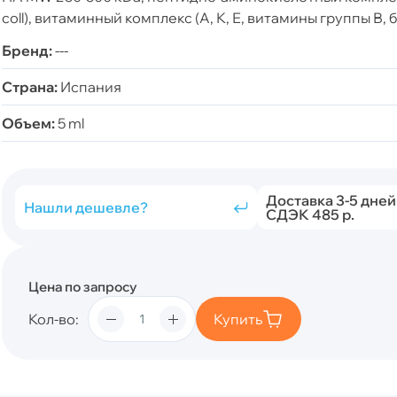
coll), витаминный комплекс (А, К, Е, витамины группы В, 
Бренд:
---
Страна:
Испания
Объем:
5 ml
Доставка 3-5 дней
Нашли дешевле?
СДЭК 485 р.
Цена по запросу
Кол-во
Купить