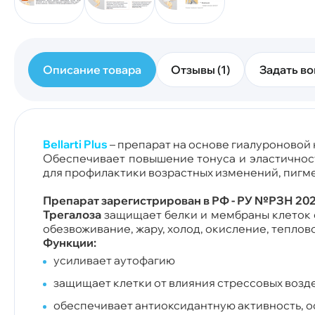
Описание товара
Отзывы (1)
Задать во
Bellarti Plus
– препарат на основе гиалуроновой к
Обеспечивает повышение тонуса и эластичност
для профилактики возрастных изменений, пигме
Препарат зарегистрирован в РФ - РУ №РЗН 2024
Трегалоза
защищает белки и мембраны клеток 
обезвоживание, жару, холод, окисление, теплов
Функции:
усиливает аутофагию
защищает клетки от влияния стрессовых воз
обеспечивает антиоксидантную активность, о