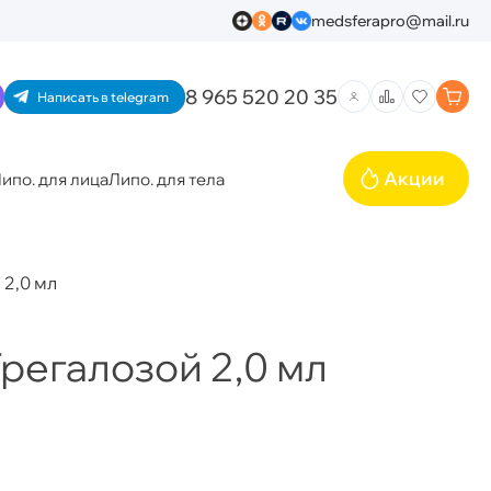
medsferapro@mail.ru
8 965 520 20 35
Написать в telegram
Акции
ипо. для лица
Липо. для тела
й 2,0 мл
с Трегалозой 2,0 мл