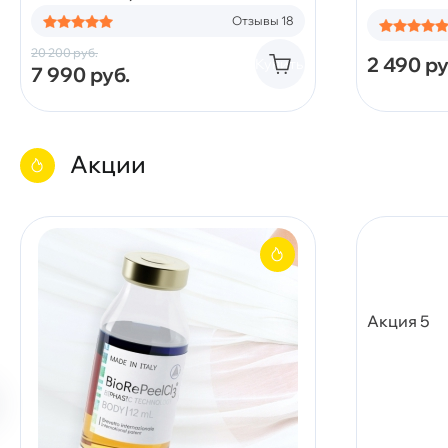
Отзывы 18
20 200
руб.
2 490
ру
Купить
7 990
руб.
Акции
Акция 5