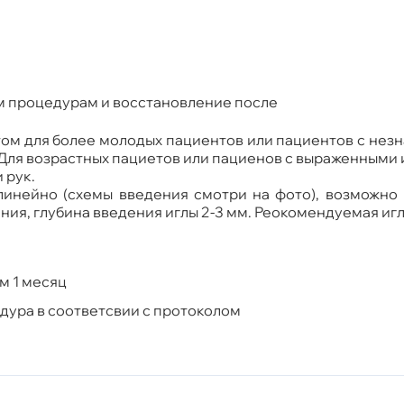
м процедурам и восстановление после
антом для более молодых пациентов или пациентов с не
Для возрастных пациетов или пациенов с выраженными из
 рук.
линейно (схемы введения смотри на фото), возможно
ия, глубина введения иглы 2-3 мм. Реокомендуемая иг
м 1 месяц
едура в соответсвии с протоколом