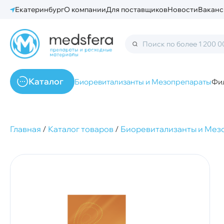
Екатеринбург
О компании
Для поставщиков
Новости
Ваканс
Каталог
Биоревитализанты и Мезопрепараты
Фи
Главная
/
Каталог товаров
/
Биоревитализанты и Мез