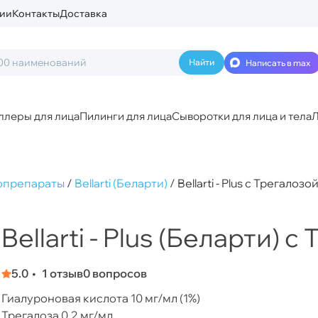
ии
Контакты
Доставка
Написать в max
ллеры для лица
Пилинги для лица
Сыворотки для лица и тела
Л
опрепараты
/
Bellarti (Беларти)
/
Bellarti - Plus с Трегалозо
Bellarti - Plus (Беларти) 
5.0
1 отзыв
0 вопросов
Гиалуроновая кислота 10 мг/мл (1%)
Трегалоза 0,2 мг/мл