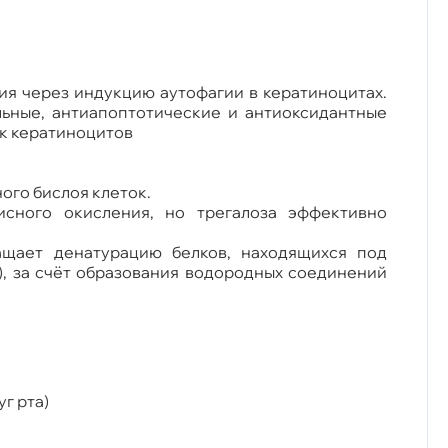
я через индукцию аутофагии в кератиноцитах.
ьные, антиапоптотические и антиоксидантные
ок кератиноцитов
ого бислоя клеток.
сного окисления, но трегалоза эффективно
ащает денатурацию белков, находящихся под
), за счёт образования водородных соединений
г рта)