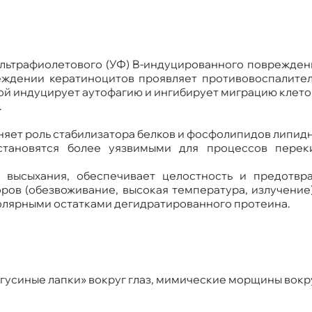
льтрафиолетового (УФ) B-индуцированного повреждени
ждении кератиноцитов проявляет противовоспалител
зой индуцирует аутофагию и ингибирует миграцию клет
.
яет роль стабилизатора белков и фосфолипидов липидн
тановятся более уязвимыми для процессов переки
 высыхания, обеспечивает целостность и предотвр
ов (обезвоживание, высокая температура, излучение
олярными остатками дегидратированного протеина.
«гусиные лапки» вокруг глаз, мимические морщины вокру