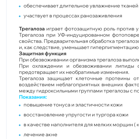
обеспечивает длительное увлажнение тканей
участвует в процессах ранозаживления
Трегалоза
играет фотозащитную роль против у
Трегалоза при УФ-индуцированном фотоповре
свойства. Предварительная обработка трегало
и, как следствие, уменьшает гиперпигментацию
Защитная функция
При обезвоживании организма трегалоза выполн
При охлаждении и обезвоживании липиды с
предотвращает их необратимые изменения.
Трегалоза защищает клеточные протеины от
воздействием неблагоприятных внешних фактор
между гидроксильными группами трегалозы с п
Показания:
повышение тонуса и эластичности кожи
восстановление упругости и тургора кожи
в качестве наполнителя для мелких морщин ( 
лечение акне