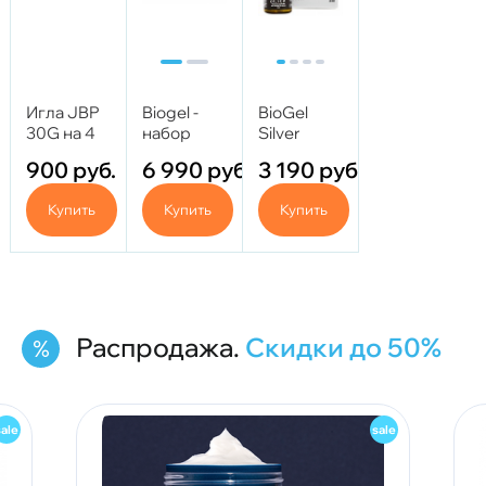
Игла JBP
Biogel -
BioGel
30G на 4
набор
Silver
мм
Россия
(Биогель
900
руб.
6 990
руб.
3 190
руб.
(против
Сильвер)
отечности)
5мл
Купить
Купить
Купить
Распродажа.
Скидки до 50%