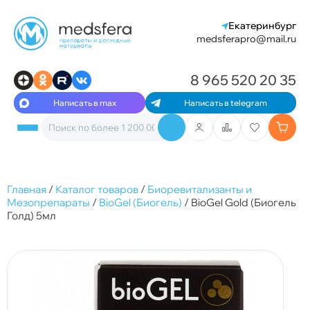
Екатеринбург
medsferapro@mail.ru
8 965 520 20 35
Написать в max
Написать в telegram
Главная
/
Каталог товаров
/
Биоревитализанты и
Мезопрепараты
/
BioGel (Биогель)
/
BioGel Gold (Биогель
Голд) 5мл