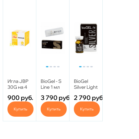
Игла JBP
BioGel - S
BioGel
30G на 4
Line 1 мл
Silver Light
мм
(Биогель
900
руб.
3 790
руб.
2 790
руб.
Сильвер
Лайт) 5мл
Купить
Купить
Купить