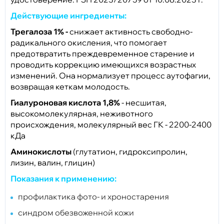
Действующие ингредиенты:
Трегалоза 1% -
снижает активность свободно-
радикального окисления, что помогает
предотвратить преждевременное старение и
проводить коррекцию имеющихся возрастных
изменений. Она нормализует процесс аутофагии,
возвращая кеткам молодость.
Гиалуроновая кислота 1,8%
- несшитая,
высокомолекулярная, неживотного
происхождения, молекулярный вес ГК - 2200-2400
кДа
Аминокислоты
(глутатион, гидроксипролин,
лизин, валин, глицин)
Показания к применению:
профилактика фото- и хроностарения
синдром обезвоженной кожи