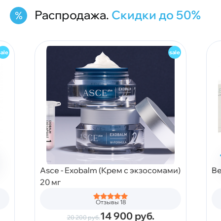
Распродажа.
Скидки до 50%
Asce - Exobalm (Крем с экзосомами)
Be
20 мг
Отзывы 18
14 900
руб.
20 200
руб.