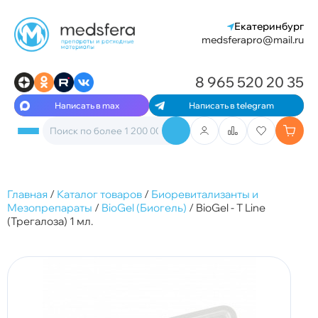
Екатеринбург
medsferapro@mail.ru
8 965 520 20 35
Написать в max
Написать в telegram
Главная
/
Каталог товаров
/
Биоревитализанты и
Мезопрепараты
/
BioGel (Биогель)
/
BioGel - T Line
(Трегалоза) 1 мл.