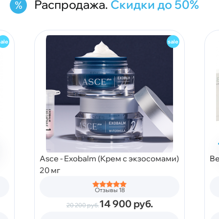
Распродажа.
Скидки до 50%
Asce - Exobalm (Крем с экзосомами)
Be
20 мг
Отзывы 18
14 900
руб.
20 200
руб.