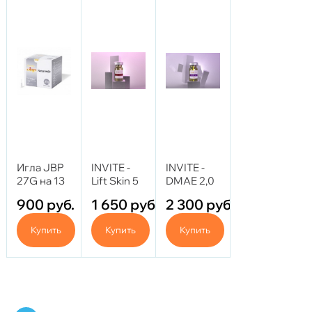
Игла JBP
INVITE -
INVITE -
27G на 13
Lift Skin 5
DMAE 2,0
мм
ml
5 ml
900
руб.
1 650
руб.
2 300
руб.
Купить
Купить
Купить