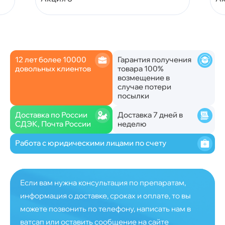
12 лет более 10000
Гарантия получения
довольных клиентов
товара 100%
возмещение в
случае потери
посылки
Доставка по России
Доставка 7 дней в
СДЭК, Почта России
неделю
Работа с юридическими лицами по счету
Если вам нужна консультация по препаратам,
информация о доставке, сроках и оплате, то вы
можете позвонить по телефону, написать нам в
ватсап или оставить сообщение на сайте