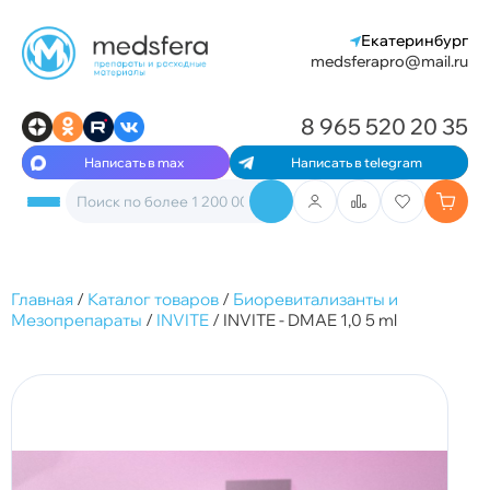
Екатеринбург
medsferapro@mail.ru
8 965 520 20 35
Написать в max
Написать в telegram
Главная
/
Каталог товаров
/
Биоревитализанты и
Мезопрепараты
/
INVITE
/
INVITE - DMAE 1,0 5 ml