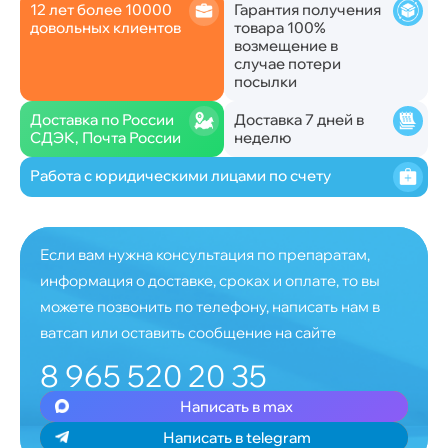
12 лет более 10000
Гарантия получения
довольных клиентов
товара 100%
возмещение в
случае потери
посылки
Доставка по России
Доставка 7 дней в
СДЭК, Почта России
неделю
Работа с юридическими лицами по счету
Если вам нужна консультация по препаратам,
информация о доставке, сроках и оплате, то вы
можете позвонить по телефону, написать нам в
ватсап или оставить сообщение на сайте
8 965 520 20 35
Написать в max
Написать в telegram