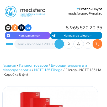
Екатеринбург
medsferapro@mail.ru
8 965 520 20 35
Написать в max
Написать в telegram
Главная
/
Каталог товаров
/
Биоревитализанты и
Мезопрепараты
/
NCTF 135 Filorga
/
Filorga - NCTF 135 HA
(Коробка 5 фл)