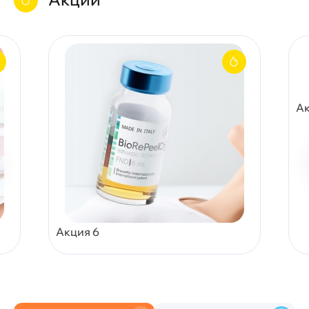
Ак
Акция 6