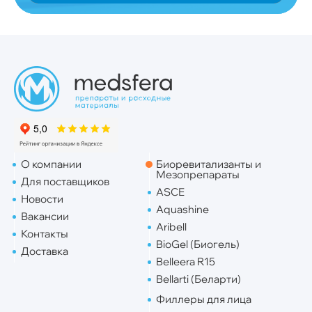
О компании
Биоревитализанты и
Мезопрепараты
Для поставщиков
ASCE
Новости
Aquashine
Вакансии
Aribell
Контакты
BioGel (Биогель)
Доставка
Belleera R15
Bellarti (Беларти)
Филлеры для лица