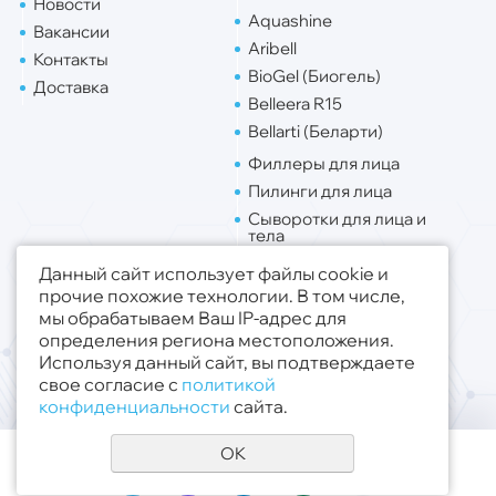
Новости
Aquashine
Вакансии
Aribell
Контакты
BioGel (Биогель)
Доставка
Belleera R15
Bellarti (Беларти)
Филлеры для лица
Пилинги для лица
Сыворотки для лица и
тела
Липо. для лица
Данный сайт использует файлы cookie и
Липо. для тела
прочие похожие технологии. В том числе,
мы обрабатываем Ваш IP-адрес для
Публичная оферта
определения региона местоположения.
Политика конфиденциальности
Используя данный сайт, вы подтверждаете
свое согласие с
политикой
© 2019 - 2026 ООО «Медсфера Трейд»
.
конфиденциальности
сайта.
Все права защищены
OK