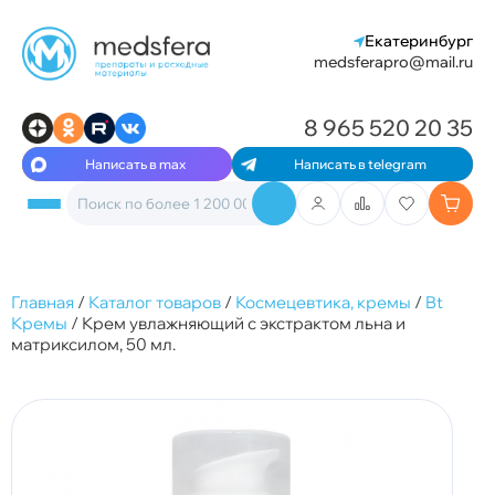
Екатеринбург
medsferapro@mail.ru
8 965 520 20 35
Написать в max
Написать в telegram
Главная
/
Каталог товаров
/
Космецевтика, кремы
/
Bt
Кремы
/
Крем увлажняющий с экстрактом льна и
матриксилом, 50 мл.