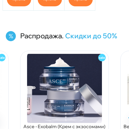
бисаболол,
с алоэ и
и
50 мл.
скваланом,
протеином
200 мл.
шелка
BTpeel,
200 мл.
Распродажа.
Скидки до 50%
Asce - Exobalm (Крем с экзосомами)
Be