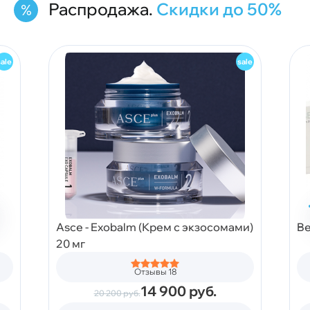
Распродажа.
Скидки до 50%
Asce - Exobalm (Крем с экзосомами)
Be
20 мг
Отзывы 18
14 900
руб.
20 200
руб.