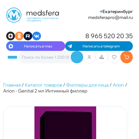
Екатеринбург
medsferapro@mail.ru
8 965 520 20 35
Написать в max
Написать в telegram
Главная
/
Каталог товаров
/
Филлеры для лица
/
Arion
/
Arion - Genital 2 мл Интимный филлер