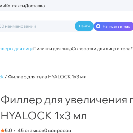
ии
Контакты
Доставка
Написать в max
ллеры для лица
Пилинги для лица
Сыворотки для лица и тела
Л
ck
/
Филлер для тела HYALOCK 1x3 мл
Филлер для увеличения 
HYALOCK 1x3 мл
5.0
45 отзывов
0 вопросов