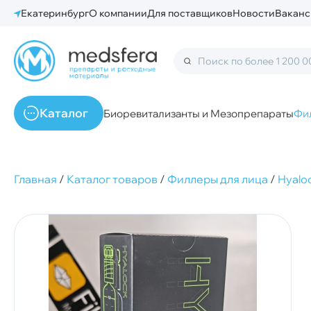
Екатеринбург
О компании
Для поставщиков
Новости
Ваканс
Каталог
Биоревитализанты и Мезопрепараты
Фи
Главная
/
Каталог товаров
/
Филлеры для лица
/
Hyalo