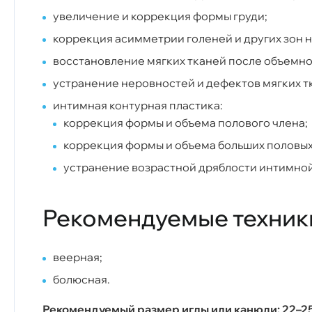
увеличение и коррекция формы груди;
коррекция асимметрии голеней и других зон н
восстановление мягких тканей после объемно
устранение неровностей и дефектов мягких т
интимная контурная пластика:
коррекция формы и объема полового члена;
коррекция формы и объема больших половых 
устранение возрастной дряблости интимной
Рекомендуемые техник
веерная;
болюсная.
Рекомендуемый размер иглы или канюли:
22–2