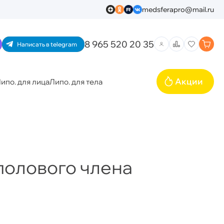
medsferapro@mail.ru
8 965 520 20 35
Написать в telegram
Акции
ипо. для лица
Липо. для тела
полового члена