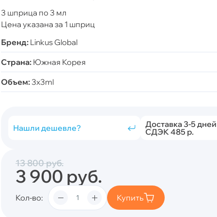
3 шприца по 3 мл
Цена указана за 1 шприц
Бренд:
Linkus Global
Страна:
Южная Корея
Объем:
3x3ml
Доставка 3-5 дней
Нашли дешевле?
СДЭК 485 р.
13 800
руб.
3 900
руб.
Кол-во
Купить