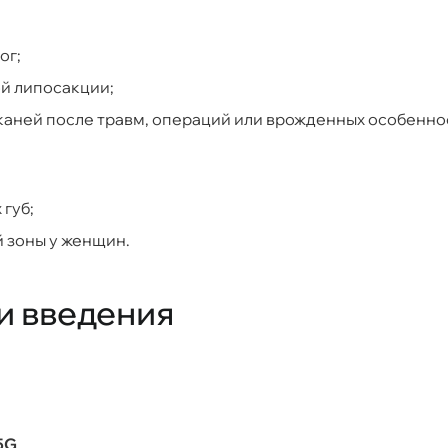
ог;
й липосакции;
каней после травм, операций или врожденных особенно
губ;
 зоны у женщин.
и введения
5G
.