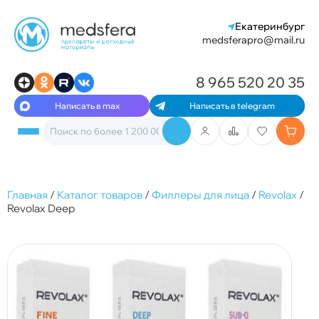
Екатеринбург
medsferapro@mail.ru
8 965 520 20 35
Написать в max
Написать в telegram
Главная
/
Каталог товаров
/
Филлеры для лица
/
Revolax
/
Revolax Deep