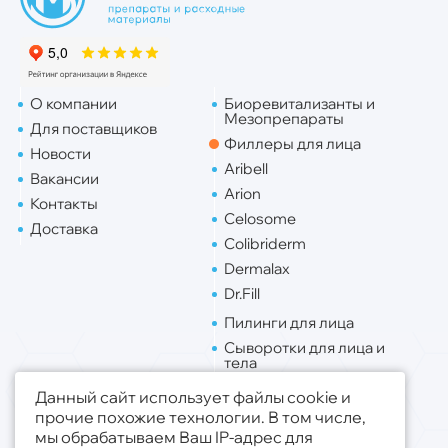
О компании
Биоревитализанты и
Мезопрепараты
Для поставщиков
Филлеры для лица
Новости
Aribell
Вакансии
Arion
Контакты
Celosome
Доставка
Colibriderm
Dermalax
Dr.Fill
Пилинги для лица
Сыворотки для лица и
тела
Липо. для лица
Данный сайт использует файлы cookie и
Липо. для тела
прочие похожие технологии. В том числе,
мы обрабатываем Ваш IP-адрес для
Публичная оферта