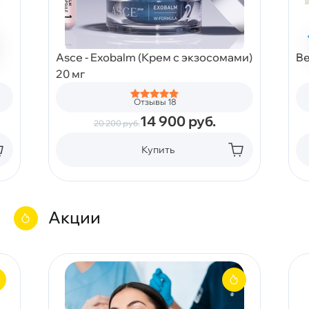
Asce - Exobalm (Крем с экзосомами)
Be
20 мг
Отзывы 18
14 900
руб.
20 200
руб.
Купить
Акции