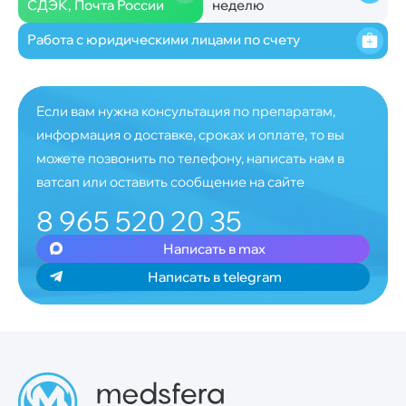
СДЭК, Почта России
неделю
Работа с юридическими лицами по счету
Если вам нужна консультация по препаратам,
информация о доставке, сроках и оплате, то вы
можете позвонить по телефону, написать нам в
ватсап или оставить сообщение на сайте
8 965 520 20 35
Написать в max
Написать в telegram