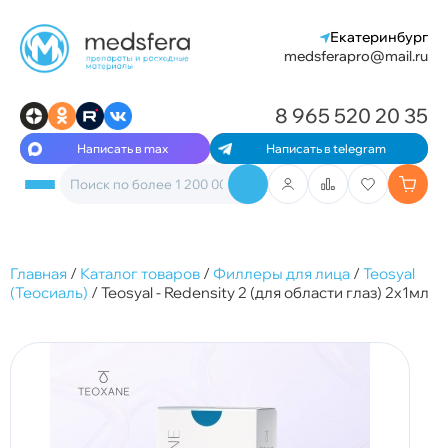
Екатеринбург
medsferapro@mail.ru
8 965 520 20 35
Написать в max
Написать в telegram
Главная
/
Каталог товаров
/
Филлеры для лица
/
Teosyal
(Теосиаль)
/
Teosyal - Redensity 2 (для области глаз) 2x1мл