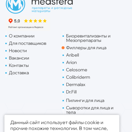
О компании
Биоревитализанты и
Мезопрепараты
Для поставщиков
Филлеры для лица
Новости
Aribell
Вакансии
Arion
Контакты
Celosome
Доставка
Colibriderm
Dermalax
Dr.Fill
Пилинги для лица
Сыворотки для лица и
тела
Липо. для лица
Данный сайт использует файлы cookie и
Липо. для тела
прочие похожие технологии. В том числе,