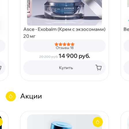
Asce - Exobalm (Крем с экзосомами)
Be
20 мг
Отзывы 18
14 900
руб.
20 200
руб.
Купить
Акции