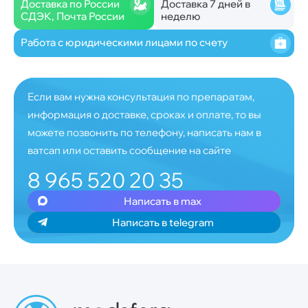
Доставка по России
Доставка 7 дней в
СДЭК, Почта России
неделю
Работа с юридическими лицами по счету
Если вам нужна консультация по препаратам,
информация о доставке, сроках и оплате, то вы
можете позвонить по телефону, написать нам в
ватсап или оставить сообщение на сайте
8 965 520 20 35
Написать в max
Написать в telegram