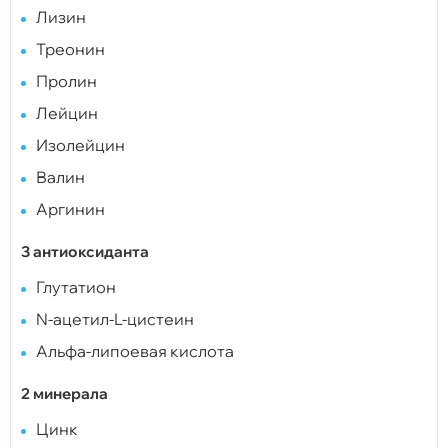
Лизин
Треонин
Пролин
Лейцин
Изолейцин
Валин
Аргинин
3 антиоксиданта
Глутатион
N-ацетил-L-цистеин
Альфа-липоевая кислота
2 минерала
Цинк