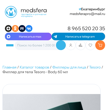
Екатеринбург
medsferapro@mail.ru
8 965 520 20 35
Написать в max
Написать в telegram
Главная
/
Каталог товаров
/
Филлеры для лица
/
Tesoro
/
Филлер для тела Tesoro - Body 60 мл