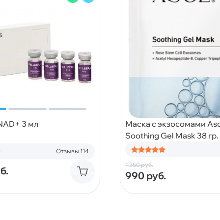
 NAD+ 3 мл
Маска с экзосомами Asc
Soothing Gel Mask 38 гр.
Отзывы 114
1 350
руб.
б.
Купить
990
руб.