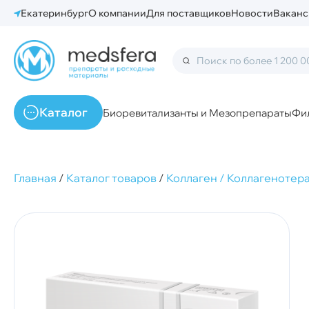
Екатеринбург
О компании
Для поставщиков
Новости
Ваканс
Каталог
Биоревитализанты и Мезопрепараты
Фи
Главная
/
Каталог товаров
/
Коллаген / Коллагенотер