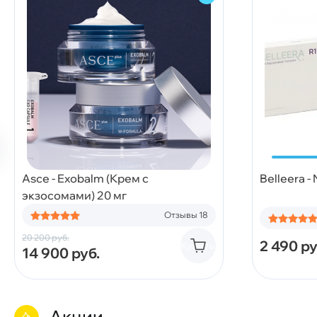
Asce - Exobalm (Крем с
Belleera -
экзосомами) 20 мг
Отзывы 18
20 200
руб.
2 490
ру
Купить
14 900
руб.
Акции