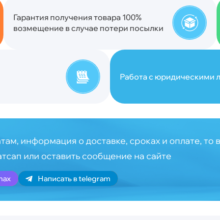
Гарантия получения товара 100%
возмещение в случае потери посылки
Работа с юридическими л
там, информация о доставке, сроках и оплате, то 
атсап или оставить сообщение на сайте
max
Написать в telegram