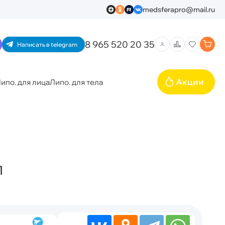
medsferapro@mail.ru
8 965 520 20 35
Написать в telegram
Акции
ипо. для лица
Липо. для тела
л