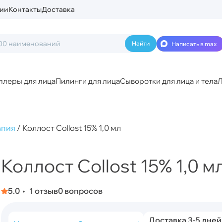
ии
Контакты
Доставка
Написать в max
ллеры для лица
Пилинги для лица
Сыворотки для лица и тела
Л
апия
/
Коллост Collost 15% 1,0 мл
Коллост Collost 15% 1,0 м
5.0
1 отзыв
0 вопросов
Доставка 3-5 дней