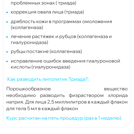
проблемных зонах ( триада)
коррекция овала лица (триада)
дряблость кожи в программах омоложения
(коллагеназа)
лечение растяжек и рубцов (коллагеназа и
гиалуронидаза)
рубцы постакне (коллагеназа)
исправление ошибок введения гиалуроновой
кислоты (гиалуронидаза)
Как разводить липолитик Триада?:
Порошкообразное вещество
необходимо
разводить
физраствором хлорида
натрия. Для лица 2,5 миллилитров в каждый флакон
для тела 5 мл в каждый флакон
Курс расчитан на пять процедур (раз в 1 неделю).