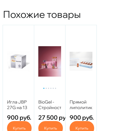
Похожие товары
Игла JBP
BioGel -
Прямой
27G на 13
Стройность
липолитик
мм
сет
Lipo Vella -
900
руб.
27 500
руб.
900
руб.
"Кабаре"
Lipo Body
(5
10 мл
Купить
Купить
Купить
флаконов)