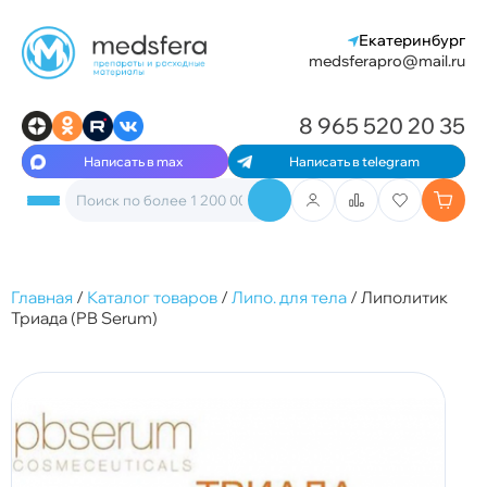
Екатеринбург
medsferapro@mail.ru
8 965 520 20 35
Написать в max
Написать в telegram
Главная
/
Каталог товаров
/
Липо. для тела
/
Липолитик
Триада (PB Serum)