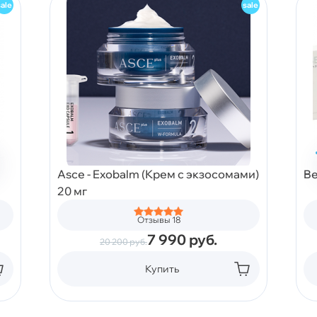
Asce - Exobalm (Крем с экзосомами)
Be
20 мг
Отзывы 18
7 990
руб.
20 200
руб.
Купить