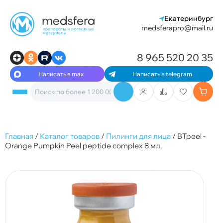
Екатеринбург
medsferapro@mail.ru
8 965 520 20 35
Написать в max
Написать в telegram
Главная
/
Каталог товаров
/
Пилинги для лица
/
BTpeel -
Orange Pumpkin Peel peptide complex 8 мл.