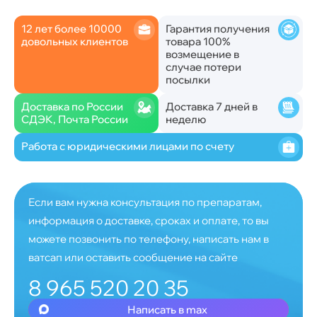
12 лет более 10000
Гарантия получения
довольных клиентов
товара 100%
возмещение в
случае потери
посылки
Доставка по России
Доставка 7 дней в
СДЭК, Почта России
неделю
Работа с юридическими лицами по счету
Если вам нужна консультация по препаратам,
информация о доставке, сроках и оплате, то вы
можете позвонить по телефону, написать нам в
ватсап или оставить сообщение на сайте
8 965 520 20 35
Написать в max