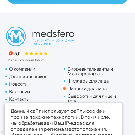
О компании
Биоревитализанты и
Мезопрепараты
Для поставщиков
Филлеры для лица
Новости
Пилинги для лица
Вакансии
Сыворотки для лица и
Контакты
тела
Доставка
Липо. для лица
Данный сайт использует файлы cookie и
Липо. для тела
прочие похожие технологии. В том числе,
мы обрабатываем Ваш IP-адрес для
Публичная оферта
определения региона местоположения.
Политика конфиденциальности