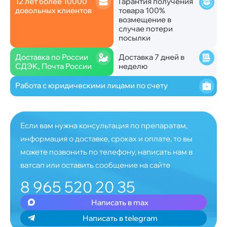
12 лет более 10000
Гарантия получения
довольных клиентов
товара 100%
возмещение в
случае потери
посылки
Доставка по России
Доставка 7 дней в
СДЭК, Почта России
неделю
Работа с юридическими лицами по счету
Если вам нужна консультация по препаратам,
информация о доставке, сроках и оплате, то вы
можете позвонить по телефону, написать нам в
ватсап или оставить сообщение на сайте
8 965 520 20 35
Написать в max
Написать в telegram