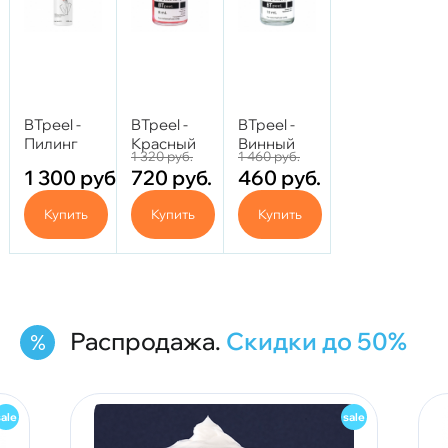
BTpeel -
BTpeel -
BTpeel -
Пилинг
Красный
Винный
1 320
руб.
1 460
руб.
для кожи
пилинг-
пилинг
1 300
руб.
720
руб.
460
руб.
головы и
ревитализант
10% 10 мл.
волос 200
с
Купить
Купить
Купить
мл.
пептидным
комплексом
Red Peel, 8
мл.
Распродажа.
Скидки до 50%