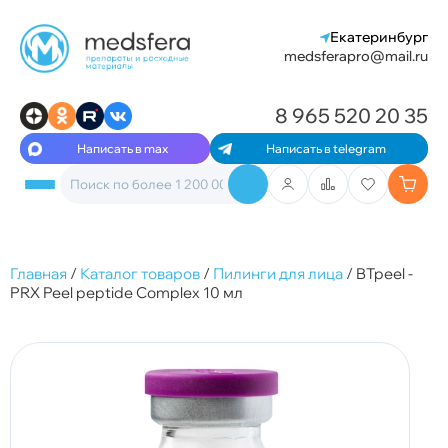
Екатеринбург
medsferapro@mail.ru
8 965 520 20 35
Написать в max
Написать в telegram
Главная
/
Каталог товаров
/
Пилинги для лица
/
BTpeel -
PRX Peel peptide Complex 10 мл