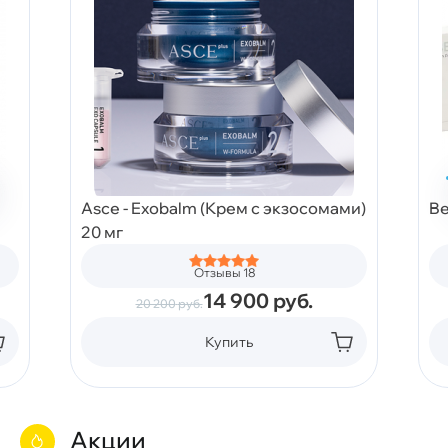
Asce - Exobalm (Крем с экзосомами)
Be
20 мг
Отзывы 18
14 900
руб.
20 200
руб.
Купить
Акции