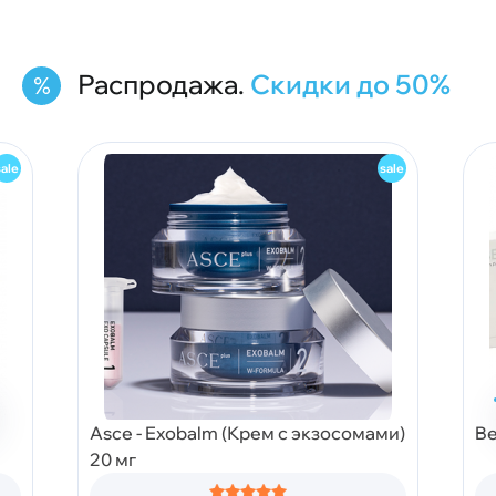
Распродажа.
Скидки до 50%
Asce - Exobalm (Крем с экзосомами)
Be
20 мг