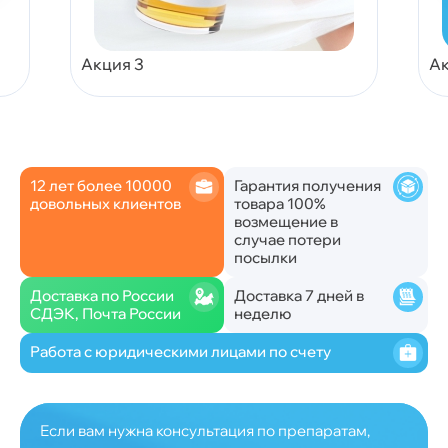
Акция 3
Ак
12 лет более 10000
Гарантия получения
довольных клиентов
товара 100%
возмещение в
случае потери
посылки
Доставка по России
Доставка 7 дней в
СДЭК, Почта России
неделю
Работа с юридическими лицами по счету
Если вам нужна консультация по препаратам,