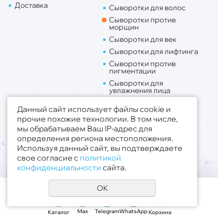
Доставка
Сыворотки для волос
Сыворотки против
морщин
Сыворотки для век
Сыворотки для лифтинга
Сыворотки против
пигментации
Сыворотки для
увлажнения лица
Липо. для лица
Данный сайт использует файлы cookie и
Липо. для тела
прочие похожие технологии. В том числе,
мы обрабатываем Ваш IP-адрес для
Публичная оферта
определения региона местоположения.
Политика конфиденциальности
Используя данный сайт, вы подтверждаете
свое согласие с
политикой
© 2019 - 2026 ООО «Медсфера Трейд»
.
конфиденциальности
сайта.
Все права защищены
OK
Max
Telegram
WhatsApp
Каталог
Корзина