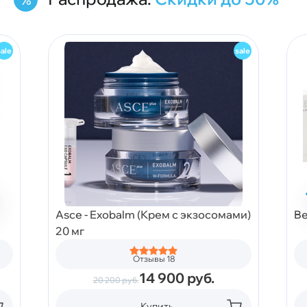
Asce - Exobalm (Крем с экзосомами)
Be
20 мг
Отзывы 18
14 900
руб.
20 200
руб.
Купить