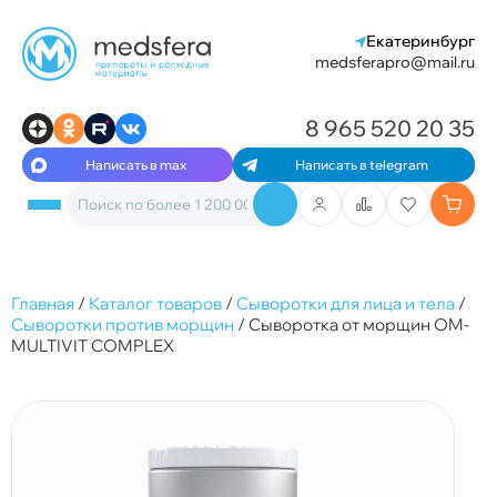
Екатеринбург
medsferapro@mail.ru
8 965 520 20 35
Написать в max
Написать в telegram
Главная
/
Каталог товаров
/
Сыворотки для лица и тела
/
Сыворотки против морщин
/
Сыворотка от морщин OM-
MULTIVIT COMPLEX