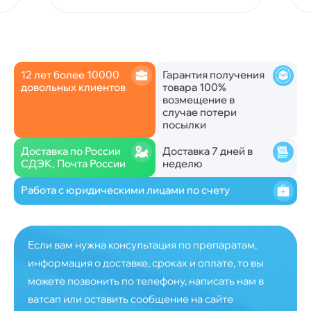
12 лет более 10000
Гарантия получения
довольных клиентов
товара 100%
возмещение в
случае потери
посылки
Доставка по России
Доставка 7 дней в
СДЭК, Почта России
неделю
Работа с юридическими лицами по счету
Если вам нужна консультация по препаратам,
информация о доставке, сроках и оплате, то вы
можете позвонить по телефону, написать нам в
ватсап или оставить сообщение на сайте