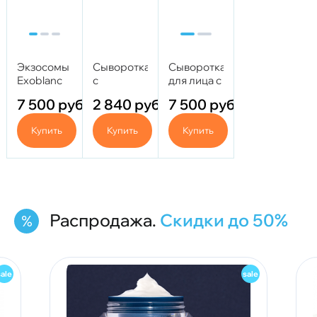
Экзосомы
Сыворотка
Сыворотка
Exoblanc
с
для лица с
50 mg
экзосомами
экзосомами
7 500
руб.
2 840
руб.
7 500
руб.
SELASTIN
ЕХОХЕ 50
- EXO
мг
Купить
Купить
Купить
PLUS 100
мг
Распродажа.
Скидки до 50%