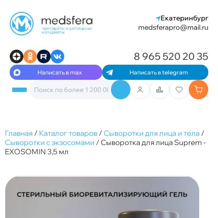
Екатеринбург
medsferapro@mail.ru
8 965 520 20 35
Написать в max
Написать в telegram
Главная
/
Каталог товаров
/
Сыворотки для лица и тела
/
Сыворотки с экзосомами
/
Сыворотка для лица Suprem -
EXOSOMIN 3,5 мл