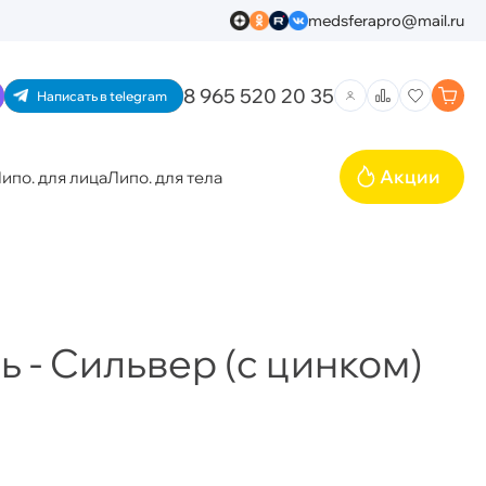
medsferapro@mail.ru
8 965 520 20 35
Написать в telegram
Акции
ипо. для лица
Липо. для тела
 - Сильвер (с цинком)