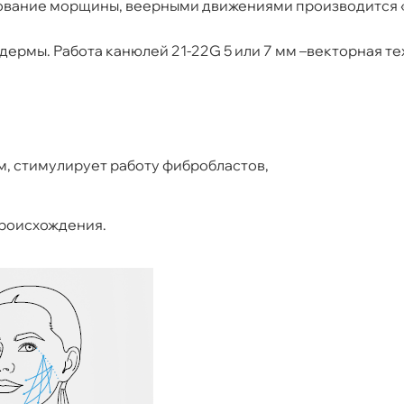
нование морщины, веерными движениями
производится 
 дермы. Работа канюлей 21-22G 5 или 7 мм –
векторная те
, стимулирует работу фибробластов,
происхождения.