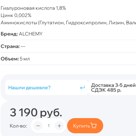
Гиалуроновая кислота 1,8%
Цинк 0,002%
Аминокислоты (Глутатион, Гидроксипролин, Лизин, Вали
Бренд:
ALCHEMY
Страна:
---
Объем:
5 мл
Доставка 3-5 дней
Нашли дешевле?
СДЭК 485 р.
3 190
руб.
Кол-во
Купить