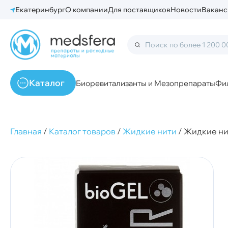
Екатеринбург
О компании
Для поставщиков
Новости
Ваканс
Каталог
Биоревитализанты и Мезопрепараты
Фи
Главная
/
Каталог товаров
/
Жидкие нити
/
Жидкие нити