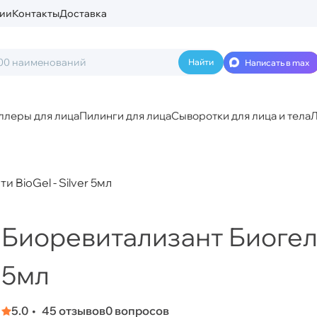
ии
Контакты
Доставка
Написать в max
ллеры для лица
Пилинги для лица
Сыворотки для лица и тела
Л
 BioGel - Silver 5мл
Биоревитализант Биогель
5мл
5.0
45 отзывов
0 вопросов