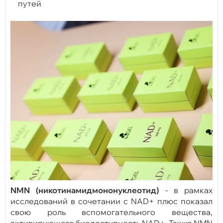
путей
NMN (никотинамидмононуклеотид)
- в рамках
исследований в сочетании с NAD+ плюс показал
свою роль вспомогательного вещества,
активирующего биодоступность NAD+. Также NMN