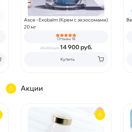
Asce - Exobalm (Крем с экзосомами)
Be
20 мг
Отзывы 18
14 900
руб.
20 200
руб.
Купить
Акции