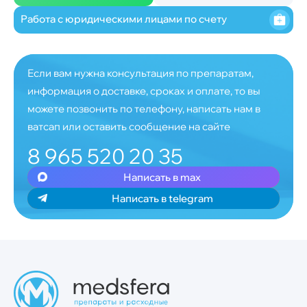
Работа с юридическими лицами по счету
Если вам нужна консультация по препаратам,
информация о доставке, сроках и оплате, то вы
можете позвонить по телефону, написать нам в
ватсап или оставить сообщение на сайте
8 965 520 20 35
Написать в max
Написать в telegram