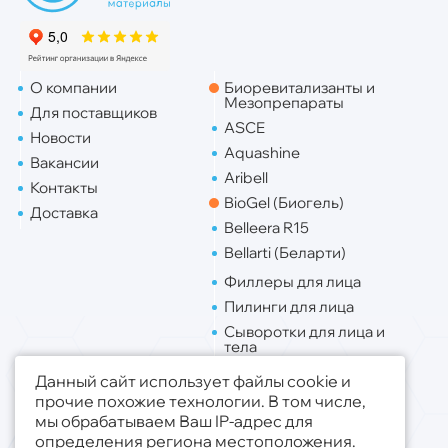
О компании
Биоревитализанты и
Мезопрепараты
Для поставщиков
ASCE
Новости
Aquashine
Вакансии
Aribell
Контакты
BioGel (Биогель)
Доставка
Belleera R15
Bellarti (Беларти)
Филлеры для лица
Пилинги для лица
Сыворотки для лица и
тела
Липо. для лица
Данный сайт использует файлы cookie и
Липо. для тела
прочие похожие технологии. В том числе,
мы обрабатываем Ваш IP-адрес для
Публичная оферта
определения региона местоположения.