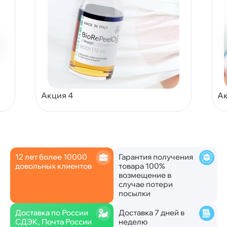
Акция 4
Ак
12 лет более 10000
Гарантия получения
довольных клиентов
товара 100%
возмещение в
случае потери
посылки
Доставка по России
Доставка 7 дней в
СДЭК, Почта России
неделю