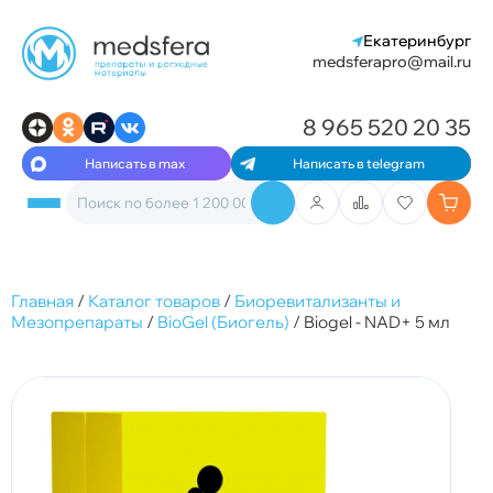
Екатеринбург
medsferapro@mail.ru
8 965 520 20 35
Написать в max
Написать в telegram
Главная
/
Каталог товаров
/
Биоревитализанты и
Мезопрепараты
/
BioGel (Биогель)
/
Biogel - NAD+ 5 мл