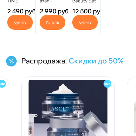
TIME
этап -
Beauty Set
REVERSE
Biogel
- Красота
2 490
руб.
2 990
руб.
12 500
руб.
5,5 мл
White 5 мл
Купить
Купить
Купить
Распродажа.
Скидки до 50%