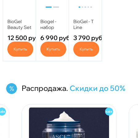
BioGel
Biogel -
BioGel - T
Beauty Set
набор
Line
- Красота
Россия
(Трегалоза)
12 500
руб.
6 990
руб.
3 790
руб.
(против
1 мл.
отечности)
Купить
Купить
Купить
Распродажа.
Скидки до 50%