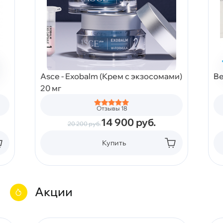
Asce - Exobalm (Крем с экзосомами)
Be
20 мг
Отзывы 18
14 900
руб.
20 200
руб.
Купить
Акции