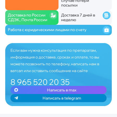
случае потери
посылки
Доставка по России
Доставка 7 дней в
СДЭК, Почта России
неделю
Работа с юридическими лицами по счету
Если вам нужна консультация по препаратам,
информация о доставке, сроках и оплате, то вы
можете позвонить по телефону, написать нам в
ватсап или оставить сообщение на сайте
8 965 520 20 35
Написать в max
Написать в telegram