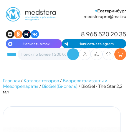
Екатеринбург
medsferapro@mail.ru
8 965 520 20 35
Написать в max
Написать в telegram
Главная
/
Каталог товаров
/
Биоревитализанты и
Мезопрепараты
/
BioGel (Биогель)
/
BioGel - The Star 2,2
мл