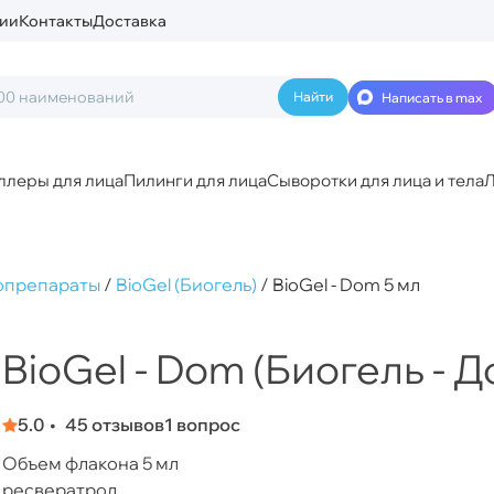
ии
Контакты
Доставка
Написать в max
ллеры для лица
Пилинги для лица
Сыворотки для лица и тела
Л
опрепараты
/
BioGel (Биогель)
/
BioGel - Dom 5 мл
BioGel - Dom (Биогель - Д
5.0
45 отзывов
1 вопрос
Объем флакона 5 мл
ресвератрол