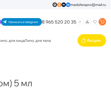
medsferapro@mail.ru
8 965 520 20 35
Написать в telegram
Акции
ипо. для лица
Липо. для тела
ом) 5 мл