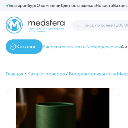
Екатеринбург
О компании
Для поставщиков
Новости
Ваканс
Каталог
Биоревитализанты и Мезопрепараты
Фи
Главная
/
Каталог товаров
/
Биоревитализанты и Мез