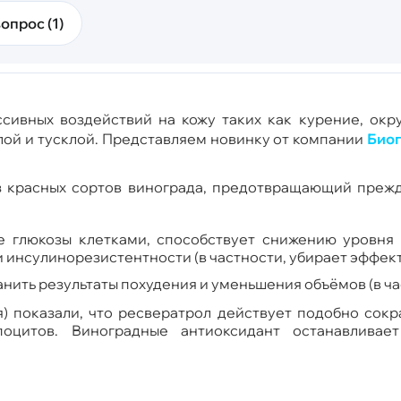
опрос (1)
ссивных воздействий на кожу таких как курение, ок
лой и тусклой. Представляем новинку от компании
Биог
 красных сортов винограда, предотвращающий прежд
 глюкозы клетками, способствует снижению уровня 
и инсулинорезистентности (в частности, убирает эффект
ить результаты похудения и уменьшения объёмов (в ча
я) показали, что ресвератрол действует подобно сок
оцитов. Виноградные антиоксидант останавливае