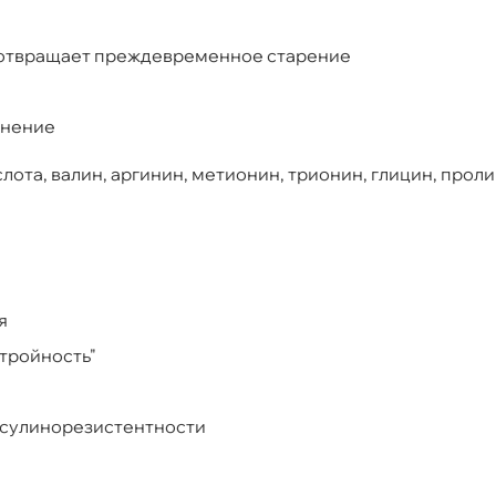
дотвращает преждевременное старение
жнение
лота, валин, аргинин, метионин, трионин, глицин, проли
я
тройность"
нсулинорезистентности