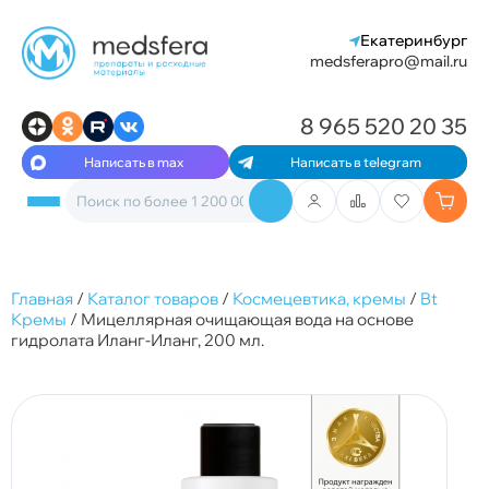
Екатеринбург
medsferapro@mail.ru
8 965 520 20 35
Написать в max
Написать в telegram
Главная
/
Каталог товаров
/
Космецевтика, кремы
/
Bt
Кремы
/
Мицеллярная очищающая вода на основе
гидролата Иланг-Иланг, 200 мл.