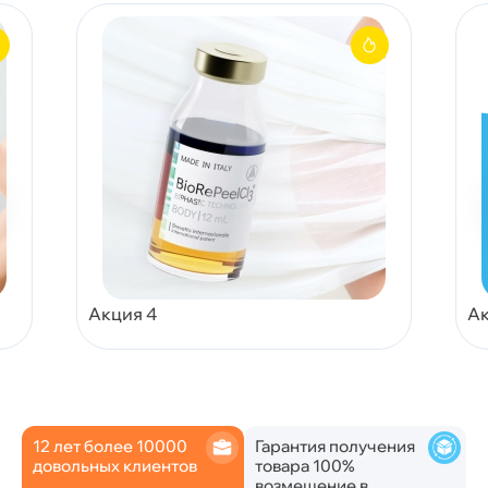
Акция 4
Ак
12 лет более 10000
Гарантия получения
довольных клиентов
товара 100%
возмещение в