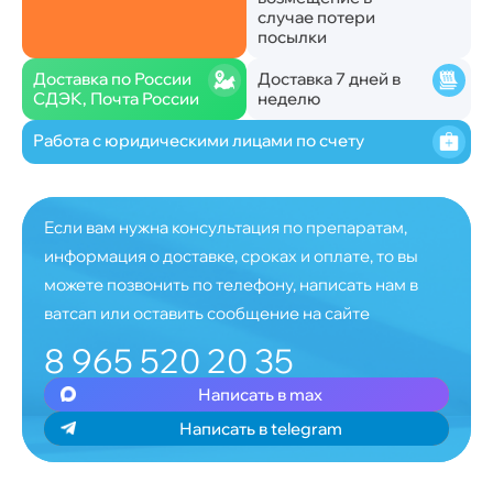
случае потери
посылки
Доставка по России
Доставка 7 дней в
СДЭК, Почта России
неделю
Работа с юридическими лицами по счету
Если вам нужна консультация по препаратам,
информация о доставке, сроках и оплате, то вы
можете позвонить по телефону, написать нам в
ватсап или оставить сообщение на сайте
8 965 520 20 35
Написать в max
Написать в telegram