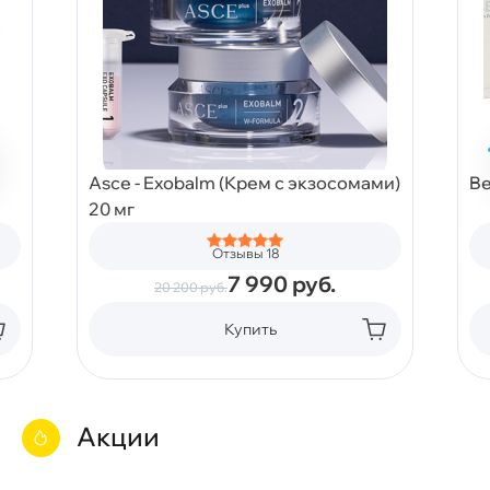
Asce - Exobalm (Крем с экзосомами)
Be
20 мг
Отзывы 18
7 990
руб.
20 200
руб.
Купить
Акции