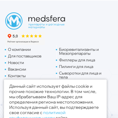
О компании
Биоревитализанты и
Мезопрепараты
Для поставщиков
Филлеры для лица
Новости
Пилинги для лица
Вакансии
Сыворотки для лица и
Контакты
тела
Доставка
Липо. для лица
Данный сайт использует файлы cookie и
Липо. для тела
прочие похожие технологии. В том числе,
мы обрабатываем Ваш IP-адрес для
Публичная оферта
определения региона местоположения.
Политика конфиденциальности
Используя данный сайт, вы подтверждаете
свое согласие с
политикой
© 2019 - 2026 ООО «Медсфера Трейд»
.
конфиденциальности
сайта.
Все права защищены