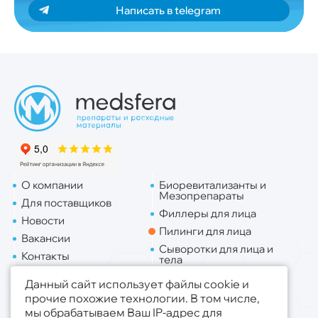
Написать в telegram
О компании
Биоревитализанты и
Мезопрепараты
Для поставщиков
Филлеры для лица
Новости
Пилинги для лица
Вакансии
Сыворотки для лица и
Контакты
тела
Доставка
Липо. для лица
Данный сайт использует файлы cookie и
Липо. для тела
прочие похожие технологии. В том числе,
мы обрабатываем Ваш IP-адрес для
Публичная оферта