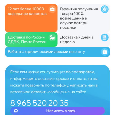
12 лет более 10000
Гарантия получения
довольных клиентов
товара 100%
возмещение в
случае потери
посылки
Доставка по России
Доставка 7 дней в
СДЭК, Почта России
неделю
Работа с юридическими лицами по счету
Если вам нужна консультация по препаратам,
информация о доставке, сроках и оплате, то вы
можете позвонить по телефону, написать нам в
ватсап или оставить сообщение на сайте
8 965 520 20 35
Написать в max