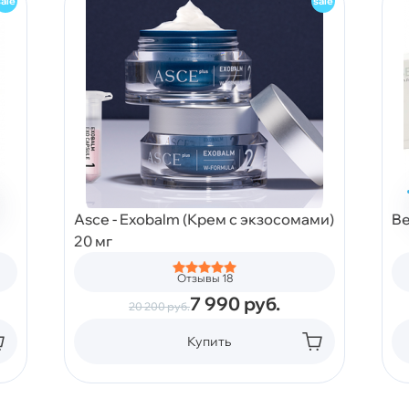
Asce - Exobalm (Крем с экзосомами)
Be
20 мг
Отзывы 18
7 990
руб.
20 200
руб.
Купить