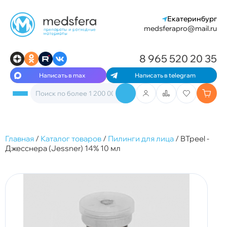
Екатеринбург
medsferapro@mail.ru
8 965 520 20 35
Написать в max
Написать в telegram
Главная
/
Каталог товаров
/
Пилинги для лица
/
BTpeel -
Джесснера (Jessner) 14% 10 мл