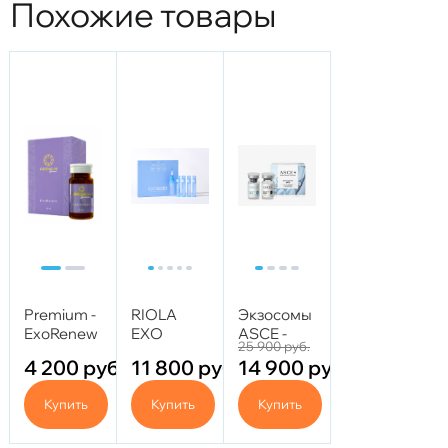
Похожие товары
Premium -
RIOLA
Экзосомы
ExoRenew
EXO
ASCE -
25 900
руб.
5,5 мл (с
SCALA
Derma
4 200
руб.
11 800
руб.
14 900
руб.
Аминокислотами)
Signal Kit
SRLV
Купить
Купить
Купить