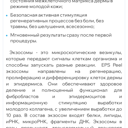
состояния межклеточного матрикса дермы в
режиме молодой кожи;
Безопасная активная стимуляция
регенеративных процессов без боли, без
травмы, без шелушения, всесезонно;
Мгновенный результаты сразу после первой
процедуры.
Экзосомы - это микроскопические везикулы,
которые передают сигналы клеткам организма и
способны запускать разные реакции. EPS Peel
экзосомы направлены на регенерацию,
пролиферацию и дифференцировку клеток дермы
и эпидермиса. Они обеспечивают здоровое
деление и полноценный функционал для
фибробластов и эпидермоцитов и
информационную стимуляцию выработки
молодого коллагена, с увеличением выработки до
10 раз. В состав экзосом входят белки, липиды,
иРНК, микроРНК, фрагменты ДНК. Экзосомы в
разы превышают трансдермальный транспорт